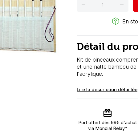
remove
add
package_2
En sto
Détail du pr
Kit de pinceaux compren
et une natte bambou de r
l'acrylique.
Lire la description détaillée
Port offert dès 99€ d'achat
via Mondial Relay*