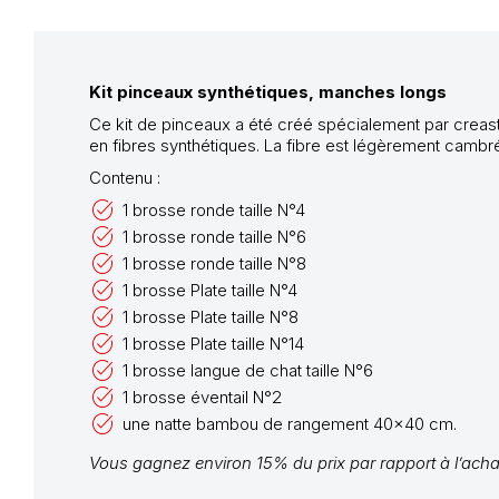
Kit pinceaux synthétiques, manches longs
Ce kit de pinceaux a été créé spécialement par creastor
en fibres synthétiques. La fibre est légèrement cambré
Contenu :
1 brosse ronde taille N°4
1 brosse ronde taille N°6
1 brosse ronde taille N°8
1 brosse Plate taille N°4
1 brosse Plate taille N°8
1 brosse Plate taille N°14
1 brosse langue de chat taille N°6
1 brosse éventail N°2
une natte bambou de rangement 40x40 cm.
Vous gagnez environ 15% du prix par rapport à l’acha