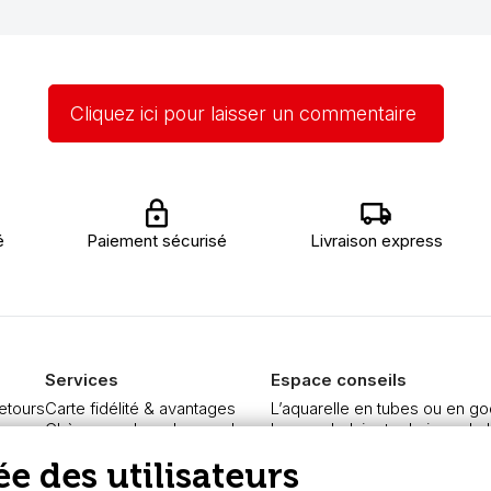
Cliquez ici pour laisser un commentaire
é
Paiement sécurisé
Livraison express
Services
Espace conseils
retours
Carte fidélité & avantages
L’aquarelle en tubes ou en go
re
Chèque cadeau, bon cadeaux
Le vocabulaire technique de l
curisé
Devis & bon de commande
Différence entre peinture Fine
e des utilisateurs
Pass culture - mode d'emploi
Préparer une toile pour peintur