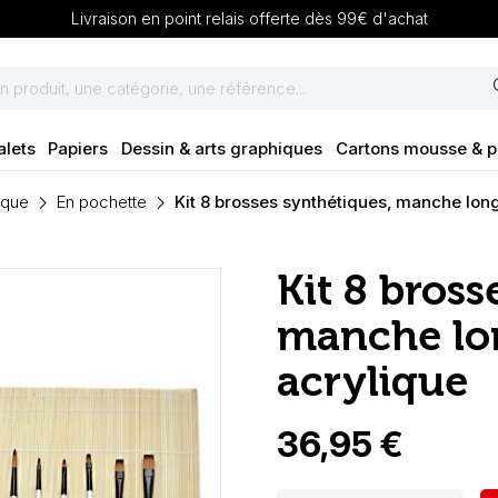
Livraison en point relais offerte dès 99€ d'achat
se
alets
Papiers
Dessin & arts graphiques
Cartons mousse & 
ique
En pochette
Kit 8 brosses synthétiques, manche long
Kit 8 bross
manche lon
acrylique
36,95 €