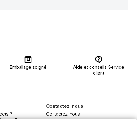
Emballage soigné
Aide et conseils Service
client
Contactez-nous
dets ?
Contactez-nous
’aquarelle
 et Extra-fine
e à l'huile et acrylique