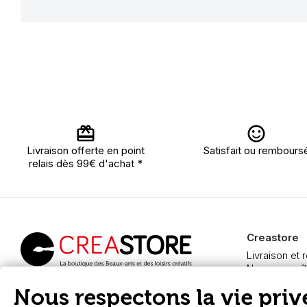
Livraison offerte en point
Satisfait ou rembours
relais dès 99€ d'achat *
Creastore
Livraison et 
Nous connaît
Paiement sé
Creastore, vente de
Nous respectons la vie privé
FAQ
fournitures beaux-arts