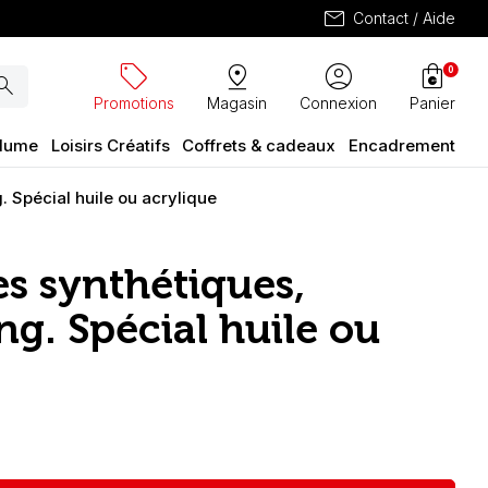
mail
Contact / Aide
sell
pin_drop
account_circle
shopping_bag
0
arch
Promotions
Magasin
Connexion
Panier
plume
Loisirs Créatifs
Coffrets & cadeaux
Encadrement
. Spécial huile ou acrylique
es synthétiques,
g. Spécial huile ou