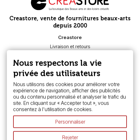
Creastore, vente de fournitures beaux-arts
depuis 2000
Creastore
Livraison et retours
Nous connaître
Paiement sécurisé
Nous respectons la vie
FAQ
Boutique à Angers
privée des utilisateurs
Services
Nous utilisons des cookies pour améliorer votre
expérience de navigation, afficher des publicités
Carte fidélité & avantages
ou du contenu personnalisé et analyser le trafic du
Chèque cadeau, bon cadeaux
site. En cliquant sur « Accepter tout », vous
Devis & bon de commande
consentez à l'utilisation de cookies.
Pass culture - mode d'emploi
Nos promotions en cours
Personnaliser
Espace conseils
L’aquarelle en tubes ou en godets ?
Rejeter