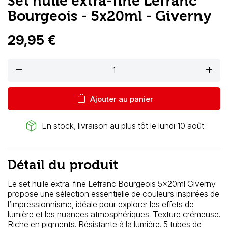
Set huile extra-fine Lefranc
Bourgeois - 5x20ml - Giverny
29,95 €
remove
add
shopping_bag
Ajouter au panier
package_2
En stock, livraison au plus tôt le lundi 10 août
Détail du produit
Le set huile extra-fine Lefranc Bourgeois 5x20ml Giverny
propose une sélection essentielle de couleurs inspirées de
l’impressionnisme, idéale pour explorer les effets de
lumière et les nuances atmosphériques. Texture crémeuse.
Riche en pigments. Résistante à la lumière. 5 tubes de