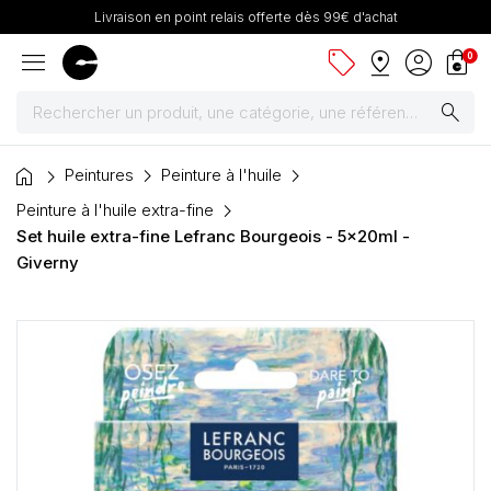
Livraison en point relais offerte dès 99€ d'achat
menu
sell
pin_drop
account_circle
shopping_bag
0
search
home
Peintures
Peintures
Peinture à l'huile
Peinture à l'huile extra-fine
Pinceaux & fournitures
Set huile extra-fine Lefranc Bourgeois - 5x20ml -
Giverny
Châssis, toiles & chevalets
Papiers
Dessin & arts graphiques
Cartons mousse & plume