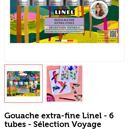
Loisirs Créatifs
Coffrets & cadeaux
Encadrement
mail
Contact / Aide
Gouache extra-fine Linel - 6
tubes - Sélection Voyage