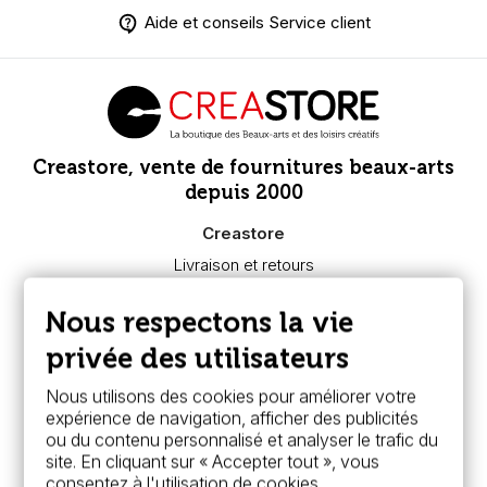
Aide et conseils Service client
Creastore, vente de fournitures beaux-arts
depuis 2000
Creastore
Livraison et retours
Nous connaître
Paiement sécurisé
Nous respectons la vie
FAQ
Boutique à Angers
privée des utilisateurs
Services
Nous utilisons des cookies pour améliorer votre
expérience de navigation, afficher des publicités
Carte fidélité & avantages
ou du contenu personnalisé et analyser le trafic du
Chèque cadeau, bon cadeaux
site. En cliquant sur « Accepter tout », vous
Devis & bon de commande
consentez à l'utilisation de cookies.