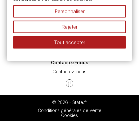
Pass culture - mode d'emploi
Nos promotions en cours
Personnaliser
Espace conseils
L’aquarelle en tubes ou en godets ?
Rejeter
Le vocabulaire technique de l’aquarelle
Différence entre peinture Fine et Extra-fine
Tout accepter
Préparer une toile pour peinture à l'huile et acrylique
Nettoyage et entretien des pinceaux
Contactez-nous
Contactez-nous
© 2026 - Stafe.fr
Conditions générales de vente
Cookies