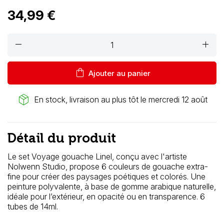
34,99 €
remove
add
shopping_bag
Ajouter au panier
package_2
En stock, livraison au plus tôt le mercredi 12 août
Détail du produit
Le set Voyage gouache Linel, conçu avec l'artiste
Nolwenn Studio, propose 6 couleurs de gouache extra-
fine pour créer des paysages poétiques et colorés. Une
peinture polyvalente, à base de gomme arabique naturelle,
idéale pour l’extérieur, en opacité ou en transparence. 6
tubes de 14ml.