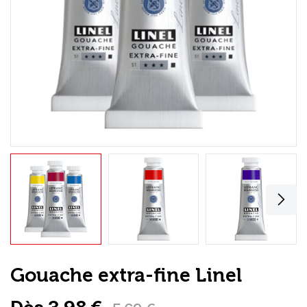
Loisirs Créatifs
Coffrets & cadeaux
Encadrement
mail
Contact / Aide
Gouache extra-fine Linel