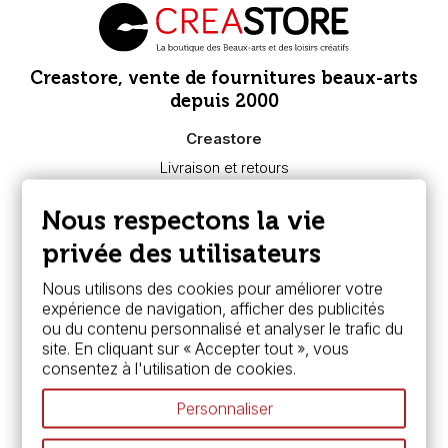
Creastore, vente de fournitures beaux-arts
depuis 2000
Creastore
Livraison et retours
Nous connaître
Paiement sécurisé
Nous respectons la vie
FAQ
Boutique à Angers
privée des utilisateurs
Services
Nous utilisons des cookies pour améliorer votre
expérience de navigation, afficher des publicités
Carte fidélité & avantages
ou du contenu personnalisé et analyser le trafic du
Chèque cadeau, bon cadeaux
site. En cliquant sur « Accepter tout », vous
Devis & bon de commande
consentez à l'utilisation de cookies.
Pass culture - mode d'emploi
Nos promotions en cours
Personnaliser
Espace conseils