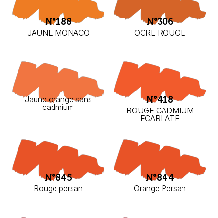
N°188
N°306
JAUNE MONACO
OCRE ROUGE
Jaune orange sans
N°418
cadmium
ROUGE CADMIUM
ECARLATE
N°845
N°844
Rouge persan
Orange Persan