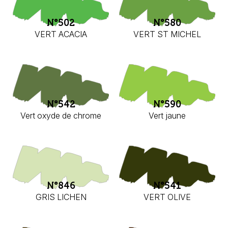
N°502
N°580
VERT ACACIA
VERT ST MICHEL
N°542
N°590
Vert oxyde de chrome
Vert jaune
N°846
N°541
GRIS LICHEN
VERT OLIVE