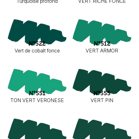
Turquoise profond
VERT RICHE FONCE
N°522
N°512
Vert de cobalt fonce
VERT ARMOR
N°551
N°555
TON VERT VERONESE
VERT PIN