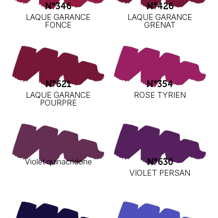
N°346
N°426
LAQUE GARANCE
LAQUE GARANCE
FONCE
GRENAT
N°621
N°354
LAQUE GARANCE
ROSE TYRIEN
POURPRE
Violet quinacridone
N°630
VIOLET PERSAN