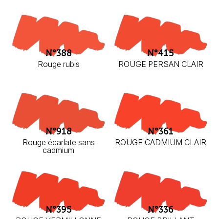
N°388
N°415
Rouge rubis
ROUGE PERSAN CLAIR
N°918
N°361
Rouge écarlate sans
ROUGE CADMIUM CLAIR
cadmium
N°395
N°336