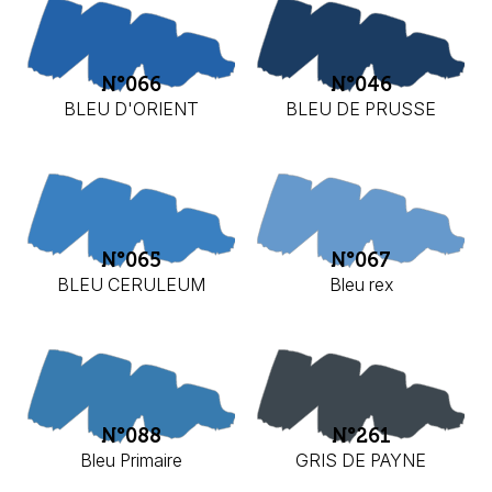
N°066
N°046
BLEU D'ORIENT
BLEU DE PRUSSE
N°065
N°067
BLEU CERULEUM
Bleu rex
N°088
N°261
Bleu Primaire
GRIS DE PAYNE