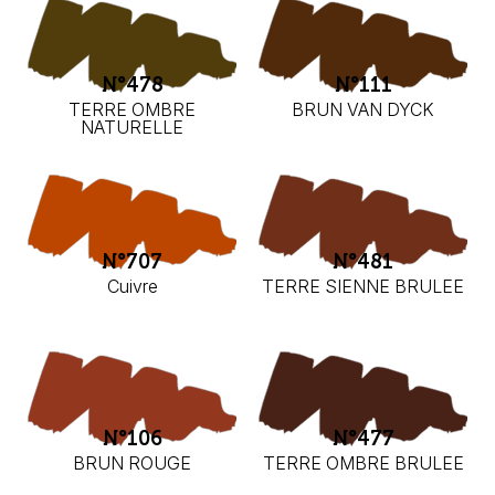
N°478
N°111
TERRE OMBRE
BRUN VAN DYCK
NATURELLE
N°707
N°481
Cuivre
TERRE SIENNE BRULEE
N°106
N°477
BRUN ROUGE
TERRE OMBRE BRULEE