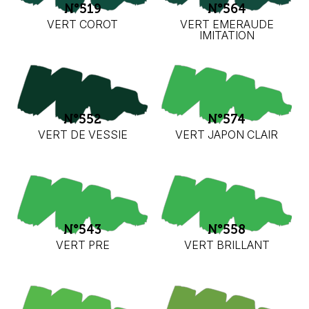
N°519
N°564
VERT COROT
VERT EMERAUDE
IMITATION
N°552
N°574
VERT DE VESSIE
VERT JAPON CLAIR
N°543
N°558
VERT PRE
VERT BRILLANT