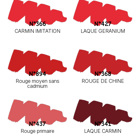
N°366
N°427
CARMIN IMITATION
LAQUE GERANIUM
N°894
N°368
Rouge moyen sans
ROUGE DE CHINE
cadmium
N°437
N°341
Rouge primaire
LAQUE CARMIN