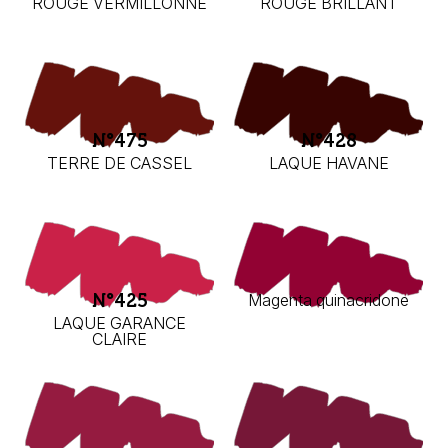
ROUGE VERMILLONNE
ROUGE BRILLANT
N°475
N°428
TERRE DE CASSEL
LAQUE HAVANE
N°425
Magenta quinacridone
LAQUE GARANCE
CLAIRE