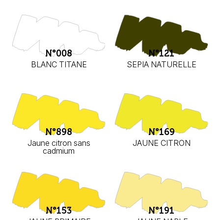
N°008
N°121
BLANC TITANE
SEPIA NATURELLE
N°898
N°169
Jaune citron sans
JAUNE CITRON
cadmium
N°153
N°191