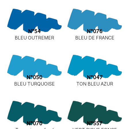
N°54
N°076
BLEU OUTREMER
BLEU DE FRANCE
N°050
N°047
BLEU TURQUOISE
TON BLEU AZUR
N°070
N°557