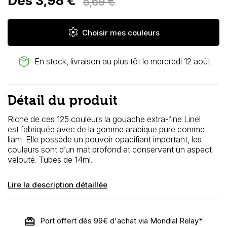
Dès 3,98 €
5,69 €
settings
Choisir mes couleurs
package_2
En stock, livraison au plus tôt le mercredi 12 août
Détail du produit
Riche de ces 125 couleurs la gouache extra-fine Linel
est
fabriquée avec de la gomme arabique pure comme
liant. Elle possède un
pouvoir opacifiant important, les
couleurs sont d’un mat profond et conservent un aspect
velouté. Tubes de 14ml.
Lire la description détaillée
Port offert dès 99€ d'achat via Mondial Relay*