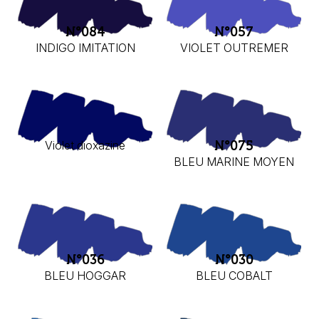
N°084
N°057
INDIGO IMITATION
VIOLET OUTREMER
Violet dioxazine
N°075
BLEU MARINE MOYEN
N°036
N°030
BLEU HOGGAR
BLEU COBALT