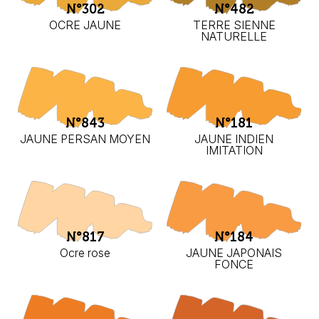
N°302
N°482
OCRE JAUNE
TERRE SIENNE
NATURELLE
N°843
N°181
JAUNE PERSAN MOYEN
JAUNE INDIEN
IMITATION
N°817
N°184
Ocre rose
JAUNE JAPONAIS
FONCE