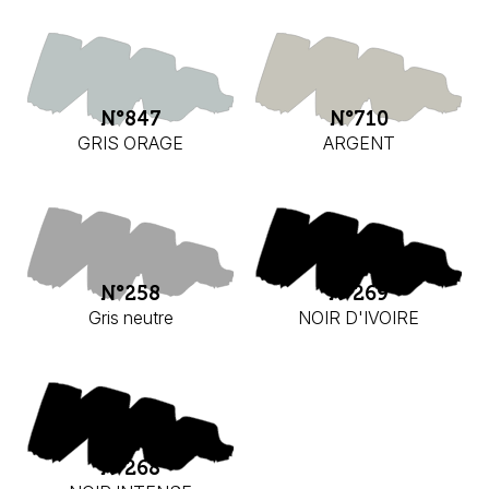
N°847
N°710
GRIS ORAGE
ARGENT
N°258
N°269
Gris neutre
NOIR D'IVOIRE
N°268