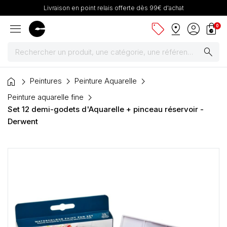
Livraison en point relais offerte dès 99€ d'achat
menu
sell
pin_drop
account_circle
shopping_bag
0
search
home
Peintures
Peintures
Peinture Aquarelle
Peinture aquarelle fine
Pinceaux & fournitures
Set 12 demi-godets d'Aquarelle + pinceau réservoir -
Derwent
Châssis, toiles & chevalets
Papiers
Dessin & arts graphiques
Cartons mousse & plume