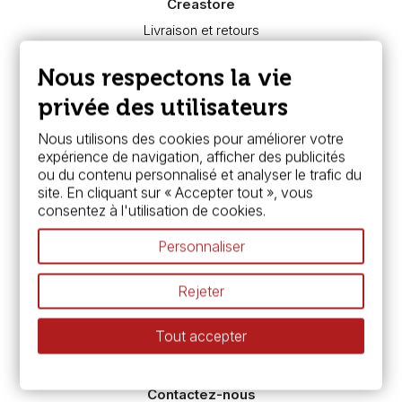
Creastore
Livraison et retours
Nous connaître
Paiement sécurisé
Nous respectons la vie
FAQ
Boutique à Angers
privée des utilisateurs
Services
Nous utilisons des cookies pour améliorer votre
expérience de navigation, afficher des publicités
Carte fidélité & avantages
ou du contenu personnalisé et analyser le trafic du
Chèque cadeau, bon cadeaux
site. En cliquant sur « Accepter tout », vous
Devis & bon de commande
consentez à l'utilisation de cookies.
Pass culture - mode d'emploi
Nos promotions en cours
Personnaliser
Espace conseils
L’aquarelle en tubes ou en godets ?
Rejeter
Le vocabulaire technique de l’aquarelle
Différence entre peinture Fine et Extra-fine
Tout accepter
Préparer une toile pour peinture à l'huile et acrylique
Nettoyage et entretien des pinceaux
Contactez-nous