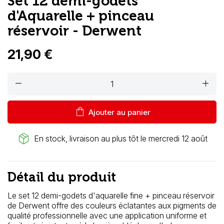
Set 12 demi-godets
d'Aquarelle + pinceau
réservoir - Derwent
21,90 €
remove
add
shopping_bag
Ajouter au panier
package_2
En stock, livraison au plus tôt le mercredi 12 août
Détail du produit
Le set 12 demi-godets d'aquarelle fine + pinceau réservoir
de Derwent offre des couleurs éclatantes aux pigments de
qualité professionnelle avec une application uniforme et