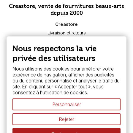
Creastore, vente de fournitures beaux-arts
depuis 2000
Creastore
Livraison et retours
Nous connaître
Paiement sécurisé
Nous respectons la vie
FAQ
Boutique à Angers
privée des utilisateurs
Services
Nous utilisons des cookies pour améliorer votre
expérience de navigation, afficher des publicités
Carte fidélité & avantages
ou du contenu personnalisé et analyser le trafic du
Chèque cadeau, bon cadeaux
site. En cliquant sur « Accepter tout », vous
Devis & bon de commande
consentez à l'utilisation de cookies.
Pass culture - mode d'emploi
Nos promotions en cours
Personnaliser
Espace conseils
L’aquarelle en tubes ou en godets ?
Rejeter
Le vocabulaire technique de l’aquarelle
Différence entre peinture Fine et Extra-fine