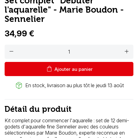
Set complet "Débuter
l'aquarelle" - Marie Boudon -
Sennelier
34,99 €
remove
add
shopping_bag
Ajouter au panier
package_2
En stock, livraison au plus tôt le jeudi 13 août
Détail du produit
Kit complet pour commencer l'aquarelle : set de 12 demi-
godets d'aquarelle fine Sennelier avec des couleurs
sélectionnées par Marie Boudon, experte reconnue en