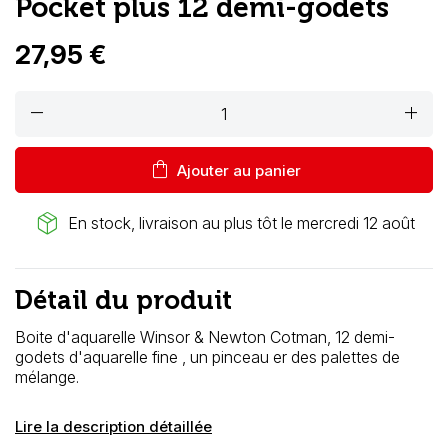
Pocket plus 12 demi-godets
27,95 €
remove
add
shopping_bag
Ajouter au panier
package_2
En stock, livraison au plus tôt le mercredi 12 août
Détail du produit
Boite d'aquarelle Winsor & Newton Cotman, 12 demi-
godets d'aquarelle fine , un pinceau er des palettes de
mélange.
Lire la description détaillée