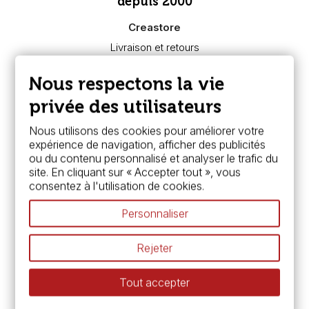
depuis 2000
Creastore
Livraison et retours
Nous connaître
Paiement sécurisé
Nous respectons la vie
FAQ
Boutique à Angers
privée des utilisateurs
Services
Nous utilisons des cookies pour améliorer votre
expérience de navigation, afficher des publicités
Carte fidélité & avantages
ou du contenu personnalisé et analyser le trafic du
Chèque cadeau, bon cadeaux
site. En cliquant sur « Accepter tout », vous
Devis & bon de commande
consentez à l'utilisation de cookies.
Pass culture - mode d'emploi
Nos promotions en cours
Personnaliser
Espace conseils
L’aquarelle en tubes ou en godets ?
Rejeter
Le vocabulaire technique de l’aquarelle
Différence entre peinture Fine et Extra-fine
Tout accepter
Préparer une toile pour peinture à l'huile et acrylique
Nettoyage et entretien des pinceaux