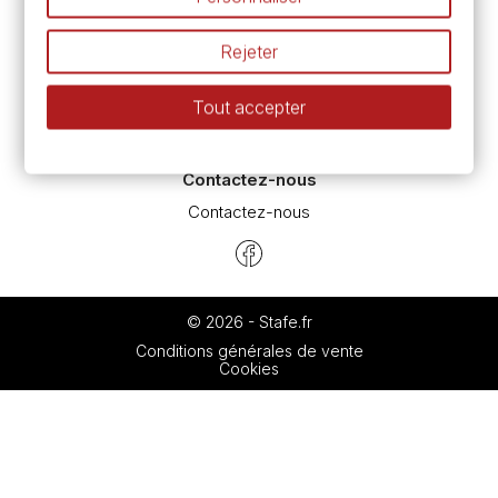
Espace conseils
L’aquarelle en tubes ou en godets ?
Rejeter
Le vocabulaire technique de l’aquarelle
Différence entre peinture Fine et Extra-fine
Tout accepter
Préparer une toile pour peinture à l'huile et acrylique
Nettoyage et entretien des pinceaux
Contactez-nous
Contactez-nous
© 2026 - Stafe.fr
Conditions générales de vente
Cookies