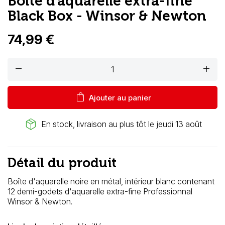
Boîte d'aquarelle extra-fine
Black Box - Winsor & Newton
74,99 €
remove
add
shopping_bag
Ajouter au panier
package_2
En stock, livraison au plus tôt le jeudi 13 août
Détail du produit
Boîte d'aquarelle noire en métal, intérieur blanc contenant
12 demi-godets d'aquarelle extra-fine
Professionnal
Winsor & Newton.