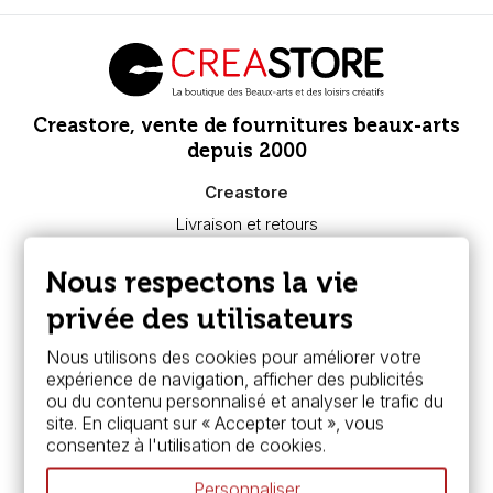
Creastore, vente de fournitures beaux-arts
depuis 2000
Creastore
Livraison et retours
Nous connaître
Paiement sécurisé
Nous respectons la vie
FAQ
Boutique à Angers
privée des utilisateurs
Services
Nous utilisons des cookies pour améliorer votre
expérience de navigation, afficher des publicités
Carte fidélité & avantages
ou du contenu personnalisé et analyser le trafic du
Chèque cadeau, bon cadeaux
site. En cliquant sur « Accepter tout », vous
Devis & bon de commande
consentez à l'utilisation de cookies.
Pass culture - mode d'emploi
Nos promotions en cours
Personnaliser