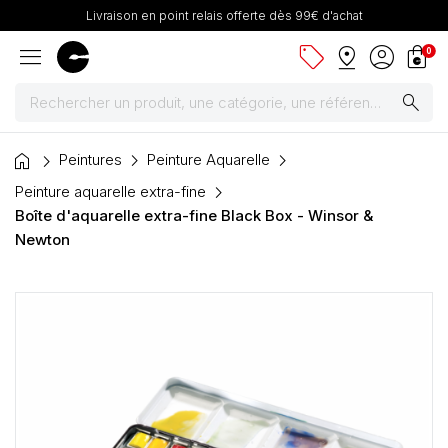
Livraison en point relais offerte dès 99€ d'achat
menu
sell
pin_drop
account_circle
shopping_bag
0
search
home
Peintures
Peintures
Peinture Aquarelle
Peinture aquarelle extra-fine
Pinceaux & fournitures
Boîte d'aquarelle extra-fine Black Box - Winsor &
Newton
Châssis, toiles & chevalets
Papiers
Dessin & arts graphiques
Cartons mousse & plume