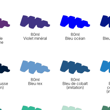
80ml
80ml
de
Violet minéral
Bleu océan
Ble
ne
80ml
80ml
russe
Bleu rex
Bleu de cobalt
on)
(imitation)
c
(i