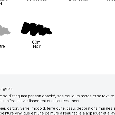
le
80ml
tre
Noir
urgeois
ne se
distinguant par son opacité, ses couleurs mates et sa texture
a lumière, au vieillissement et au jaunissement.
er, carton, verre, rhodoïd, terre cuite, tissu, décorations murales 
nture vinylique est une peinture à l’eau facile à appliquer et à lav