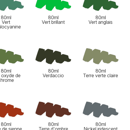
80ml
80ml
80ml
Vert
Vert brillant
Vert anglais
alocyanine
80ml
80ml
80ml
t oxyde de
Verdaccio
Terre verte claire
chrome
80ml
80ml
80ml
e de sienne
Terre d'ombre
Nickel iridescent