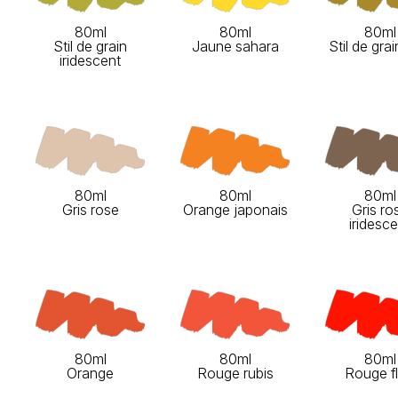
80ml
80ml
80ml
Stil de grain
Jaune sahara
Stil de grai
iridescent
80ml
80ml
80ml
Gris rose
Orange japonais
Gris ro
iridesc
80ml
80ml
80ml
Orange
Rouge rubis
Rouge f