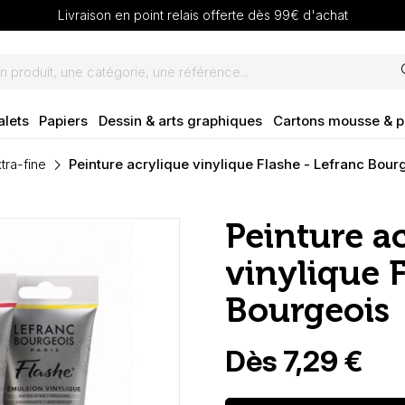
Livraison en point relais offerte dès 99€ d'achat
se
alets
Papiers
Dessin & arts graphiques
Cartons mousse & 
tra-fine
Peinture acrylique vinylique Flashe - Lefranc Bour
Peinture a
vinylique F
Bourgeois
Dès 7,29 €