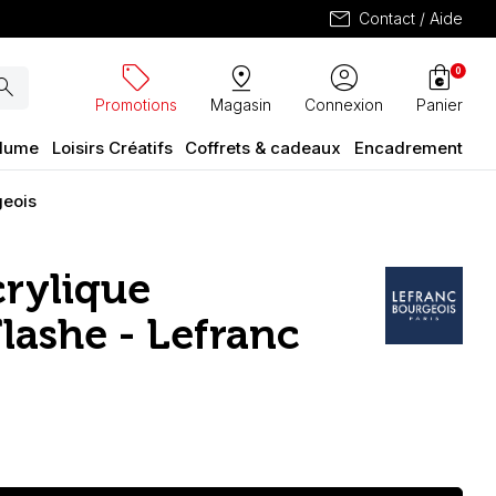
mail
Contact / Aide
sell
pin_drop
account_circle
shopping_bag
0
arch
Promotions
Magasin
Connexion
Panier
plume
Loisirs Créatifs
Coffrets & cadeaux
Encadrement
geois
crylique
lashe - Lefranc