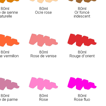
80ml
80ml
80ml
e de sienne
Ocre rose
Or foncé
aturelle
iridescent
80ml
80ml
80ml
e vermillon
Rose de venise
Rouge d'orient
80ml
80ml
80ml
 de parme
Rose
Rose fluo