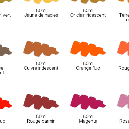
80ml
80ml
n vert
Jaune de naples
Or clair iridescent
Terr
n
80ml
80ml
se
Cuivre iridescent
Orange fluo
Roug
ent
80ml
80ml
luo
Rouge carmin
Magenta
Rose