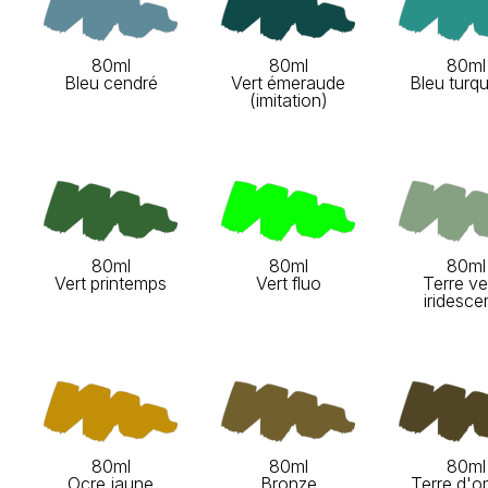
80ml
80ml
80ml
Bleu cendré
Vert émeraude
Bleu turq
(imitation)
80ml
80ml
80ml
Vert printemps
Vert fluo
Terre ve
iridesce
80ml
80ml
80ml
Ocre jaune
Bronze
Terre d'o