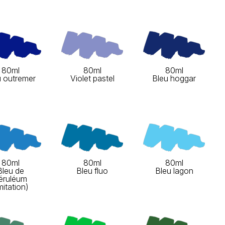
80ml
80ml
80ml
u outremer
Violet pastel
Bleu hoggar
80ml
80ml
80ml
Bleu de
Bleu fluo
Bleu lagon
éruléum
mitation)