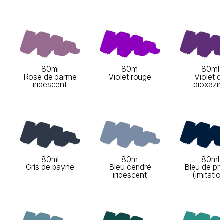
80ml
80ml
80ml
Rose de parme
Violet rouge
Violet 
iridescent
dioxazi
80ml
80ml
80ml
Gris de payne
Bleu cendré
Bleu de p
iridescent
(imitati