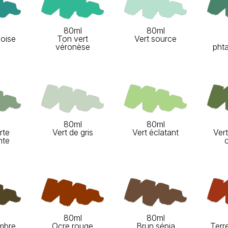
80ml
80ml
uoise
Ton vert
Vert source
véronèse
pht
80ml
80ml
rte
Vert de gris
Vert éclatant
Ver
nte
80ml
80ml
mbre
Ocre rouge
Brun sépia
Terr