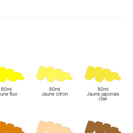
80ml
80ml
80ml
une fluo
Jaune citron
Jaune japonais
clair