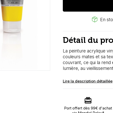
package_2
En sto
Détail du pr
La peinture acrylique vin
couleurs mates et sa tex
couvrant, ce qui la rend 
lumière, au vieillisseme
Lire la description détaillée
Port offert dès 99€ d'achat
via Mondial Relay*