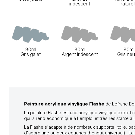
iridescent
naturel
80ml
80ml
80ml
Gris galet
Argent iridescent
Gris neu
Peinture acrylique vinylique Flashe
de Lefranc Bo
La p
einture Flashe est une
acrylique vinylique
extra-fi
qui la rend économique à l'emploi et très résistante à l
La Flashe s'adapte à de nombreux supports : toile, papi
d'abord une ou deux couches d'enduit universel). La pei