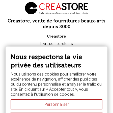
Creastore, vente de fournitures beaux-arts
depuis 2000
Creastore
Livraison et retours
Nous connaître
Paiement sécurisé
Nous respectons la vie
FAQ
Boutique à Angers
privée des utilisateurs
Services
Nous utilisons des cookies pour améliorer votre
expérience de navigation, afficher des publicités
Carte fidélité & avantages
ou du contenu personnalisé et analyser le trafic du
Chèque cadeau, bon cadeaux
site. En cliquant sur « Accepter tout », vous
Devis & bon de commande
consentez à l'utilisation de cookies.
Pass culture - mode d'emploi
Nos promotions en cours
Personnaliser
Espace conseils