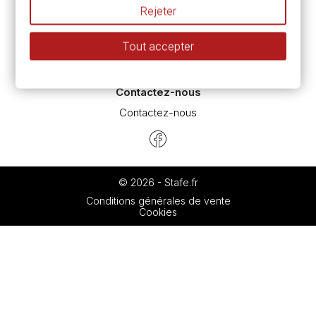
L’aquarelle en tubes ou en godets ?
Rejeter
Le vocabulaire technique de l’aquarelle
Différence entre peinture Fine et Extra-fine
Tout accepter
Préparer une toile pour peinture à l'huile et acrylique
Nettoyage et entretien des pinceaux
Contactez-nous
Contactez-nous
© 2026 - Stafe.fr
Conditions générales de vente
Cookies