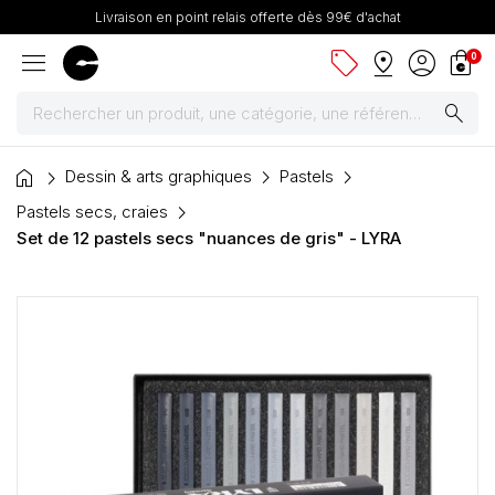
Livraison en point relais offerte dès 99€ d'achat
menu
sell
pin_drop
account_circle
shopping_bag
0
search
home
Peintures
Dessin & arts graphiques
Pastels
Pastels secs, craies
Pinceaux & fournitures
Set de 12 pastels secs "nuances de gris" - LYRA
Châssis, toiles & chevalets
Papiers
Dessin & arts graphiques
Cartons mousse & plume