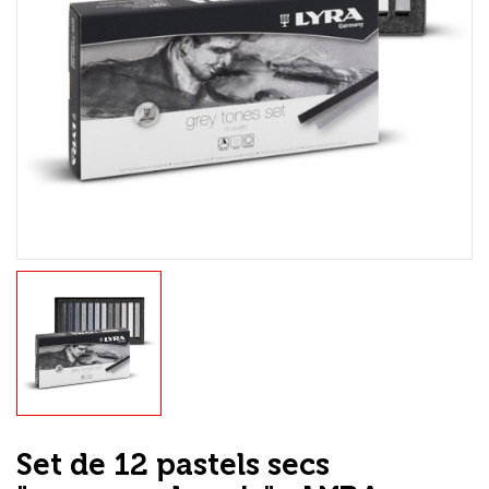
Loisirs Créatifs
Coffrets & cadeaux
Encadrement
mail
Contact / Aide
Set de 12 pastels secs