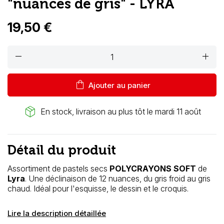
"nuances de gris" - LYRA
19,50 €
remove
add
shopping_bag
Ajouter au panier
package_2
En stock, livraison au plus tôt le mardi 11 août
Détail du produit
Assortiment de pastels secs
POLYCRAYONS SOFT
de
Lyra
. Une déclinaison de 12 nuances, du gris froid au gris
chaud. Idéal pour l'esquisse, le dessin et le croquis.
Lire la description détaillée