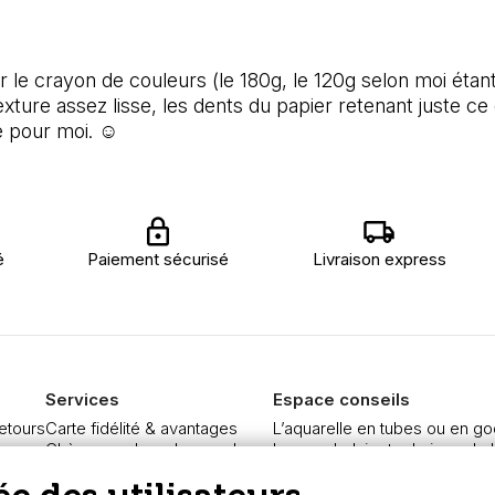
ur le crayon de couleurs (le 180g, le 120g selon moi étan
ture assez lisse, les dents du papier retenant juste ce 
e pour moi. ☺️
é
Paiement sécurisé
Livraison express
Services
Espace conseils
retours
Carte fidélité & avantages
L’aquarelle en tubes ou en go
re
Chèque cadeau, bon cadeaux
Le vocabulaire technique de l
curisé
Devis & bon de commande
Différence entre peinture Fine
Pass culture - mode d'emploi
Préparer une toile pour peintur