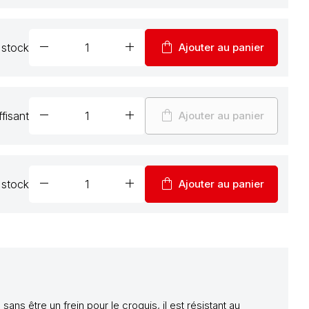
remove
add
shopping_bag
 stock
Ajouter au panier
remove
add
shopping_bag
fisant
Ajouter au panier
remove
add
shopping_bag
 stock
Ajouter au panier
ns être un frein pour le croquis, il est résistant au