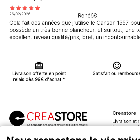
26/02/2026
René68
Cela fait des années que j'utilise le Canson 1557 po
possède un très bonne blancheur, et surtout, une tex
excellent niveau qualité/prix, bref, un incontournabl
Livraison offerte en point
Satisfait ou rembours
relais dès 99€ d'achat *
Creastore
Livraison et 
Nous connaît
Paiement sé
Creastore, vente de
FAQ