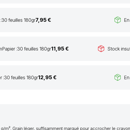
package_2
7,95 €
:
30 feuilles 180gr
En
package_2
11,95 €
m
Papier :
30 feuilles 180gr
Stock insuf
package_2
12,95 €
r :
30 feuilles 180gr
En
0 g/m².
Grain léger, suffisamment marqué pour accrocher le crayon sa