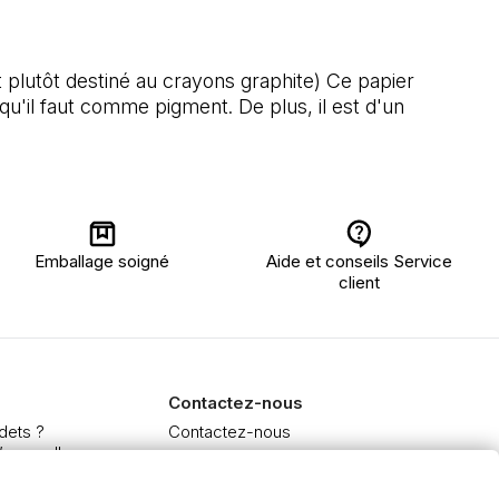
t plutôt destiné au crayons graphite) Ce papier
qu'il faut comme pigment. De plus, il est d'un
Emballage soigné
Aide et conseils Service
client
Contactez-nous
dets ?
Contactez-nous
’aquarelle
 et Extra-fine
e à l'huile et acrylique