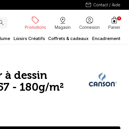
mail
Contact / Aide
sell
pin_drop
account_circle
shopping_bag
0
arch
Promotions
Magasin
Connexion
Panier
plume
Loisirs Créatifs
Coffrets & cadeaux
Encadrement
r à dessin
57 - 180g/m²