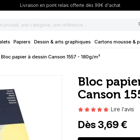
Livraison en point relais offerte dès 99€ d'achat
se
alets
Papiers
Dessin & arts graphiques
Cartons mousse & 
Bloc papier à dessin Canson 1557 - 180g/m²
Bloc papie
Canson 15
Lire l'avis
Dès 3,69 €