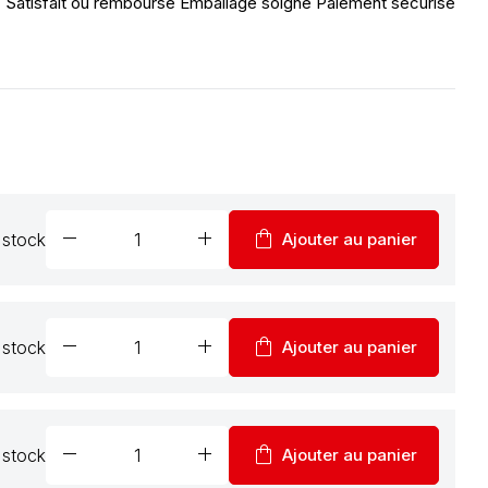
Satisfait ou remboursé
Emballage soigné
Paiement sécurisé
remove
add
shopping_bag
 stock
Ajouter au panier
remove
add
shopping_bag
 stock
Ajouter au panier
remove
add
shopping_bag
 stock
Ajouter au panier