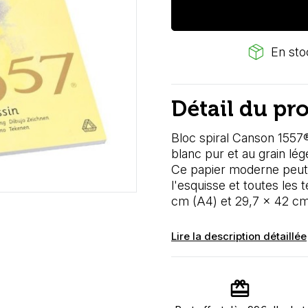
package_2
En stoc
Détail du pr
Bloc spiral Canson 1557®
blanc pur et au grain lég
Ce papier moderne peut êt
l'esquisse et toutes les
cm (A4) et 29,7 x 42 cm
Lire la description détaillée