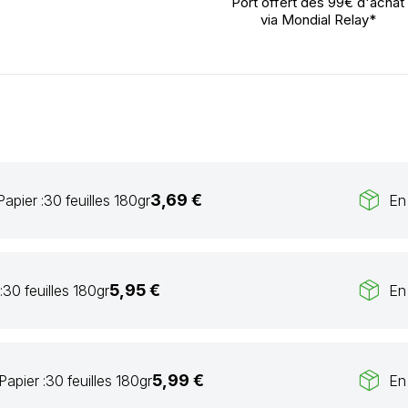
Port offert dès 99€ d'achat
via Mondial Relay*
package_2
3,69 €
Papier :
30 feuilles 180gr
En
package_2
5,95 €
:
30 feuilles 180gr
En
package_2
5,99 €
Papier :
30 feuilles 180gr
En