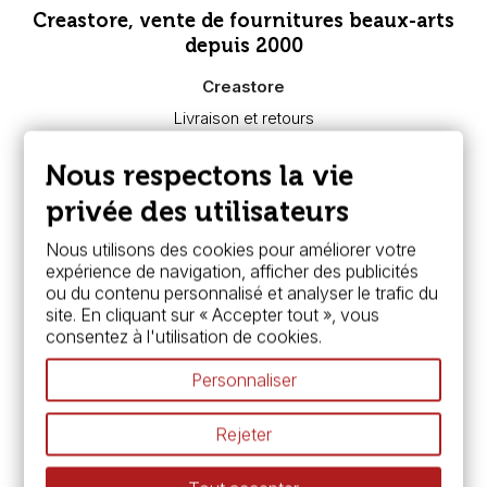
Creastore, vente de fournitures beaux-arts
depuis 2000
Creastore
Livraison et retours
Nous connaître
Paiement sécurisé
Nous respectons la vie
FAQ
Boutique à Angers
privée des utilisateurs
Services
Nous utilisons des cookies pour améliorer votre
expérience de navigation, afficher des publicités
Carte fidélité & avantages
ou du contenu personnalisé et analyser le trafic du
Chèque cadeau, bon cadeaux
site. En cliquant sur « Accepter tout », vous
Devis & bon de commande
consentez à l'utilisation de cookies.
Pass culture - mode d'emploi
Nos promotions en cours
Personnaliser
Espace conseils
L’aquarelle en tubes ou en godets ?
Rejeter
Le vocabulaire technique de l’aquarelle
Différence entre peinture Fine et Extra-fine