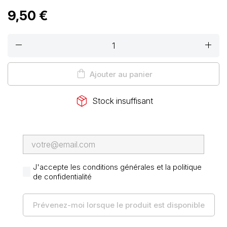
9,50 €
remove
add
shopping_bag
Ajouter au panier
package_2
Stock insuffisant
J'accepte les conditions générales et la politique
de confidentialité
Prévenez-moi lorsque le produit est disponible