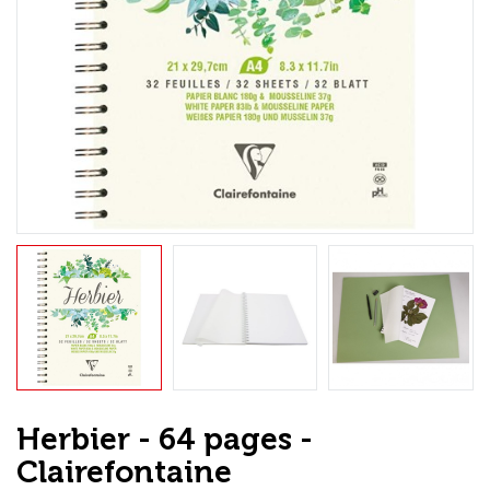
Loisirs Créatifs
Coffrets & cadeaux
Encadrement
mail
Contact / Aide
Herbier - 64 pages -
Clairefontaine