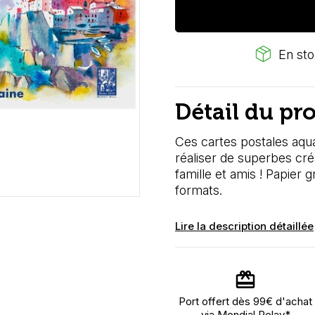
package_2
En sto
Détail du pr
Ces cartes postales aqua
réaliser de superbes créa
famille et amis ! Papier 
formats.
Lire la description détaillée
Port offert dès 99€ d'achat
via Mondial Relay*