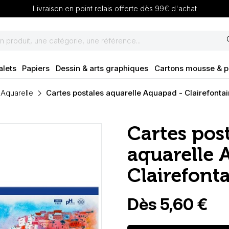
Livraison en point relais offerte dès 99€ d'achat
se
alets
Papiers
Dessin & arts graphiques
Cartons mousse & 
 Aquarelle
Cartes postales aquarelle Aquapad - Clairefonta
Cartes pos
aquarelle 
Clairefont
Dès 5,60 €