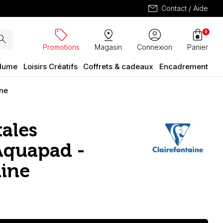
mail
Contact / Aide
sell
pin_drop
account_circle
shopping_bag
0
arch
Promotions
Magasin
Connexion
Panier
plume
Loisirs Créatifs
Coffrets & cadeaux
Encadrement
ine
tales
Aquapad -
aine