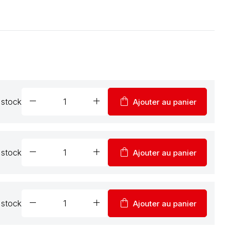
remove
add
shopping_bag
 stock
Ajouter au panier
remove
add
shopping_bag
 stock
Ajouter au panier
remove
add
shopping_bag
 stock
Ajouter au panier