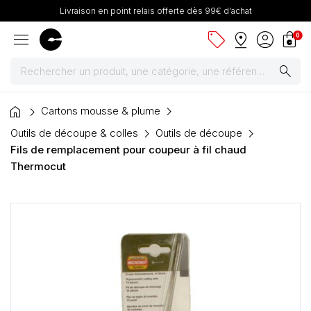
Livraison en point relais offerte dès 99€ d'achat
menu
sell
pin_drop
account_circle
shopping_bag
0
search
home
Peintures
Cartons mousse & plume
Outils de découpe & colles
Outils de découpe
Pinceaux & fournitures
Fils de remplacement pour coupeur à fil chaud
Thermocut
Châssis, toiles & chevalets
Papiers
Dessin & arts graphiques
Cartons mousse & plume