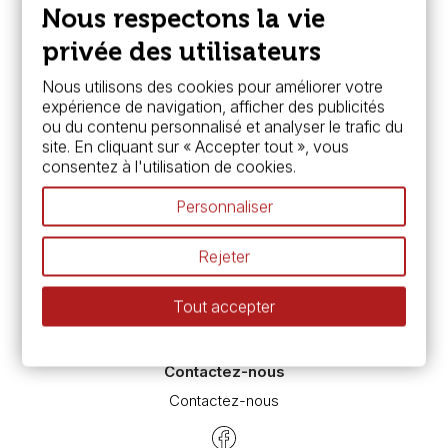
Paiement sécurisé
Nous respectons la vie
FAQ
Boutique à Angers
privée des utilisateurs
Services
Nous utilisons des cookies pour améliorer votre
expérience de navigation, afficher des publicités
Carte fidélité & avantages
ou du contenu personnalisé et analyser le trafic du
Chèque cadeau, bon cadeaux
site. En cliquant sur « Accepter tout », vous
Devis & bon de commande
consentez à l'utilisation de cookies.
Pass culture - mode d'emploi
Nos promotions en cours
Personnaliser
Espace conseils
L’aquarelle en tubes ou en godets ?
Rejeter
Le vocabulaire technique de l’aquarelle
Différence entre peinture Fine et Extra-fine
Tout accepter
Préparer une toile pour peinture à l'huile et acrylique
Nettoyage et entretien des pinceaux
Contactez-nous
Contactez-nous