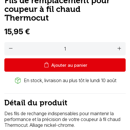
Fils de remplacement pour
coupeur à fil chaud
Thermocut
15,95 €
remove
add
shopping_bag
Ajouter au panier
package_2
En stock, livraison au plus tôt le lundi 10 août
Détail du produit
Des fils de rechange indispensables pour maintenir la
performance et la précision de votre coupeur à fil chaud
Thermocut. Alliage nickel-chrome.