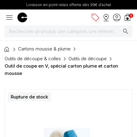
Livraison en point relais offerte dès 99€ d'achat
menu
sell
pin_drop
account_circle
shopping_bag
0
search
home
Peintures
Cartons mousse & plume
Outils de découpe & colles
Outils de découpe
Pinceaux & fournitures
Outil de coupe en V, spécial carton plume et carton
mousse
Châssis, toiles & chevalets
Papiers
Rupture de stock
Dessin & arts graphiques
Cartons mousse & plume