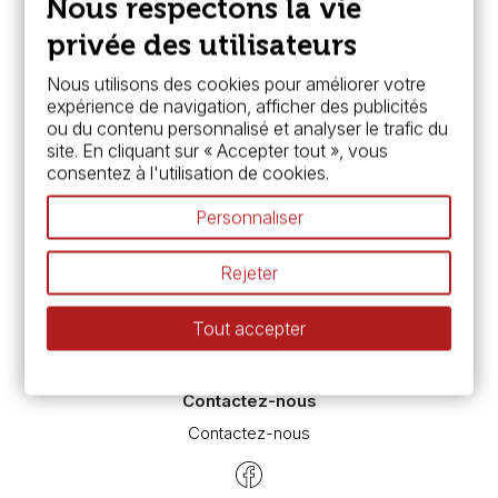
Nous respectons la vie
FAQ
Boutique à Angers
privée des utilisateurs
Services
Nous utilisons des cookies pour améliorer votre
expérience de navigation, afficher des publicités
Carte fidélité & avantages
ou du contenu personnalisé et analyser le trafic du
Chèque cadeau, bon cadeaux
site. En cliquant sur « Accepter tout », vous
Devis & bon de commande
consentez à l'utilisation de cookies.
Pass culture - mode d'emploi
Nos promotions en cours
Personnaliser
Espace conseils
L’aquarelle en tubes ou en godets ?
Rejeter
Le vocabulaire technique de l’aquarelle
Différence entre peinture Fine et Extra-fine
Tout accepter
Préparer une toile pour peinture à l'huile et acrylique
Nettoyage et entretien des pinceaux
Contactez-nous
Contactez-nous