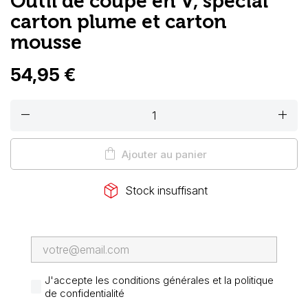
Outil de coupe en V, spécial
carton plume et carton
mousse
54,95 €
remove
add
shopping_bag
Ajouter au panier
package_2
Stock insuffisant
J'accepte les conditions générales et la politique
de confidentialité