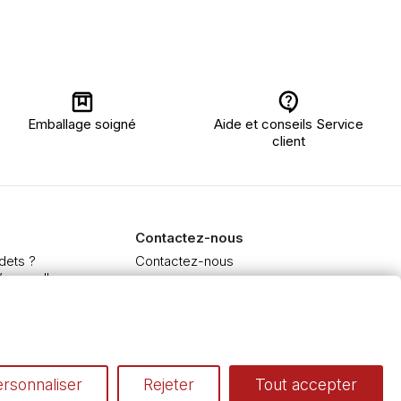
Emballage soigné
Aide et conseils Service
client
Contactez-nous
dets ?
Contactez-nous
’aquarelle
 et Extra-fine
e à l'huile et acrylique
inceaux
rsonnaliser
Rejeter
Tout accepter