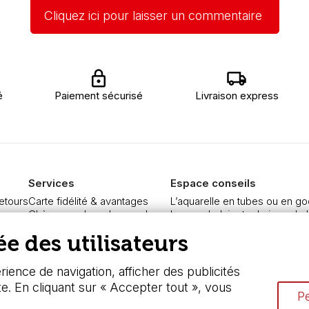
Cliquez ici pour laisser un commentaire
é
Paiement sécurisé
Livraison express
Services
Espace conseils
retours
Carte fidélité & avantages
L’aquarelle en tubes ou en go
re
Chèque cadeau, bon cadeaux
Le vocabulaire technique de l
curisé
Devis & bon de commande
Différence entre peinture Fine
e des utilisateurs
Pass culture - mode d'emploi
Préparer une toile pour peintur
ngers
Nos promotions en cours
Nettoyage et entretien des p
ience de navigation, afficher des publicités
te. En cliquant sur « Accepter tout », vous
Pe