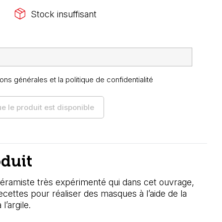
package_2
Stock insuffisant
ons générales et la politique de confidentialité
 le produit est disponible
oduit
céramiste très expérimenté qui dans cet ouvrage,
ecettes pour réaliser des masques à l’aide de la
’argile.