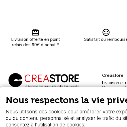
Livraison offerte en point
Satisfait ou rembours
relais dès 99€ d'achat *
Creastore
Livraison et 
Nous connaît
Paiement sé
Creastore, vente de
Nous respectons la vie privé
FAQ
fournitures beaux-arts
Boutique à A
depuis 2000
Nous utilisons des cookies pour améliorer votre expér
ou du contenu personnalisé et analyser le trafic du si
consentez à l'utilisation de cookies.