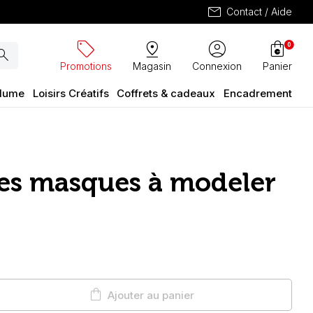
mail
Contact / Aide
sell
pin_drop
account_circle
shopping_bag
0
arch
Promotions
Magasin
Connexion
Panier
plume
Loisirs Créatifs
Coffrets & cadeaux
Encadrement
 les masques à modeler
shopping_bag
Ajouter au panier