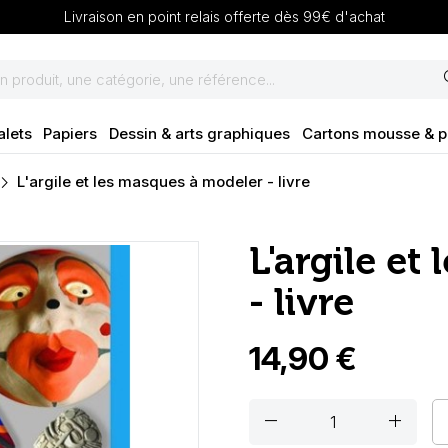
Livraison en point relais offerte dès 99€ d'achat
se
alets
Papiers
Dessin & arts graphiques
Cartons mousse & 
L'argile et les masques à modeler - livre
L'argile et
- livre
14,90 €
remove
add