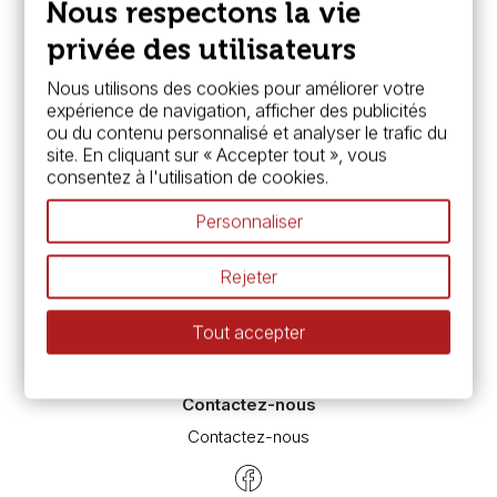
Nous respectons la vie
FAQ
Boutique à Angers
privée des utilisateurs
Services
Nous utilisons des cookies pour améliorer votre
expérience de navigation, afficher des publicités
Carte fidélité & avantages
ou du contenu personnalisé et analyser le trafic du
Chèque cadeau, bon cadeaux
site. En cliquant sur « Accepter tout », vous
Devis & bon de commande
consentez à l'utilisation de cookies.
Pass culture - mode d'emploi
Nos promotions en cours
Personnaliser
Espace conseils
L’aquarelle en tubes ou en godets ?
Rejeter
Le vocabulaire technique de l’aquarelle
Différence entre peinture Fine et Extra-fine
Tout accepter
Préparer une toile pour peinture à l'huile et acrylique
Nettoyage et entretien des pinceaux
Contactez-nous
Contactez-nous