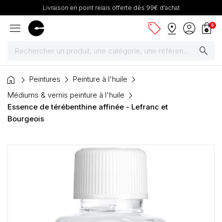
Livraison en point relais offerte dès 99€ d'achat
menu
sell
pin_drop
account_circle
shopping_bag
0
search
home
Peintures
Peintures
Peinture à l'huile
Médiums & vernis peinture à l'huile
Pinceaux & fournitures
Essence de térébenthine affinée - Lefranc et
Bourgeois
Châssis, toiles & chevalets
Papiers
Dessin & arts graphiques
Cartons mousse & plume