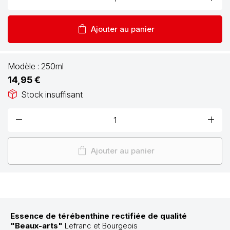
shopping_bag
Ajouter au panier
Modèle :
250ml
14,95 €
package_2
Stock insuffisant
remove
add
shopping_bag
Ajouter au panier
Essence de térébenthine rectifiée de qualité
"Beaux-arts"
Lefranc et Bourgeois