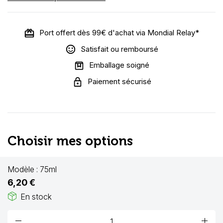
Port offert dès 99€ d'achat via Mondial Relay*
Satisfait ou remboursé
Emballage soigné
Paiement sécurisé
Choisir mes options
Modèle :
75ml
6,20 €
package_2
En stock
remove
add