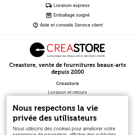
Livraison express
Emballage soigné
Aide et conseils Service client
Creastore, vente de fournitures beaux-arts
depuis 2000
Creastore
Livraison et retours
Nous connaître
Paiement sécurisé
Nous respectons la vie
FAQ
Boutique à Angers
privée des utilisateurs
Services
Nous utilisons des cookies pour améliorer votre
expérience de navigation, afficher des publicités