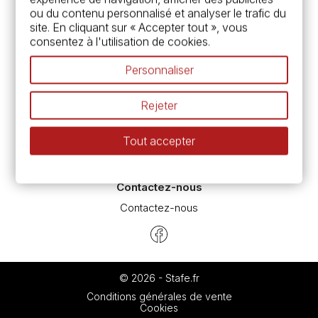
Carte fidélité & avantages
ou du contenu personnalisé et analyser le trafic du
Chèque cadeau, bon cadeaux
site. En cliquant sur « Accepter tout », vous
Devis & bon de commande
consentez à l'utilisation de cookies.
Pass culture - mode d'emploi
Nos promotions en cours
Personnaliser
Espace conseils
L’aquarelle en tubes ou en godets ?
Rejeter
Le vocabulaire technique de l’aquarelle
Différence entre peinture Fine et Extra-fine
Tout accepter
Préparer une toile pour peinture à l'huile et acrylique
Nettoyage et entretien des pinceaux
Contactez-nous
Contactez-nous
© 2026 - Stafe.fr
Conditions générales de vente
Cookies