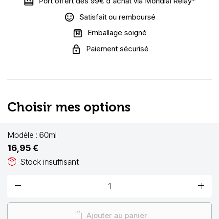
Port offert dès 99€ d'achat via Mondial Relay*
Satisfait ou remboursé
Emballage soigné
Paiement sécurisé
Choisir mes options
Modèle :
60ml
16,95 €
package_2
Stock insuffisant
remove
add
shopping_bag
Ajouter au panier