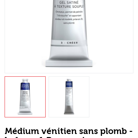
Loisirs Créatifs
Coffrets & cadeaux
Encadrement
mail
Contact / Aide
Médium vénitien sans plomb -