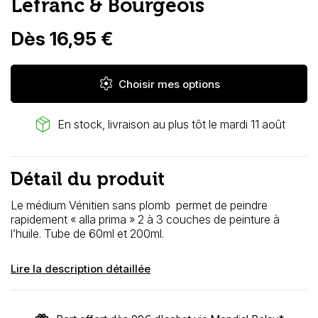
Lefranc & Bourgeois
Dès 16,95 €
settings
Choisir mes options
package_2
En stock, livraison au plus tôt le mardi 11 août
Détail du produit
Le médium Vénitien sans plomb permet de peindre
rapidement « alla prima » 2 à 3 couches de peinture à
l’huile. Tube de 60ml et 200ml.
Lire la description détaillée