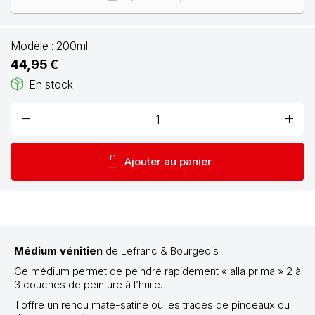
Modèle :
200ml
44,95 €
package_2
En stock
remove
add
shopping_bag
Ajouter au panier
Médium vénitien
de Lefranc & Bourgeois
Ce médium permet de peindre rapidement « alla prima » 2 à
3 couches de peinture à l’huile.
Il offre un rendu mate-satiné où les traces de pinceaux ou