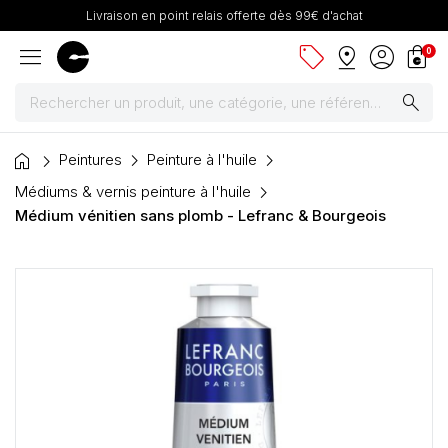
Livraison en point relais offerte dès 99€ d'achat
menu
sell
pin_drop
account_circle
shopping_bag
0
search
home
Peintures
Peintures
Peinture à l'huile
Médiums & vernis peinture à l'huile
Pinceaux & fournitures
Médium vénitien sans plomb - Lefranc & Bourgeois
Châssis, toiles & chevalets
Papiers
Dessin & arts graphiques
Cartons mousse & plume