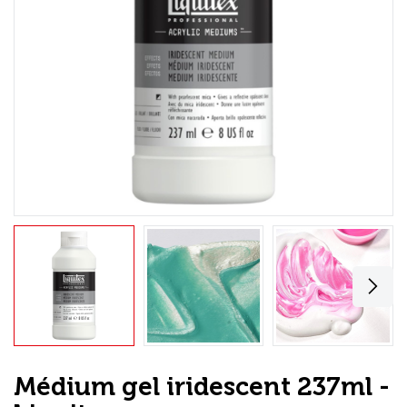
Loisirs Créatifs
Coffrets & cadeaux
Encadrement
mail
Contact / Aide
Médium gel iridescent 237ml -