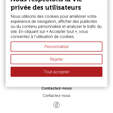
FAQ
Boutique à Angers
privée des utilisateurs
Services
Nous utilisons des cookies pour améliorer votre
expérience de navigation, afficher des publicités
Carte fidélité & avantages
ou du contenu personnalisé et analyser le trafic du
Chèque cadeau, bon cadeaux
site. En cliquant sur « Accepter tout », vous
Devis & bon de commande
consentez à l'utilisation de cookies.
Pass culture - mode d'emploi
Nos promotions en cours
Personnaliser
Espace conseils
L’aquarelle en tubes ou en godets ?
Rejeter
Le vocabulaire technique de l’aquarelle
Différence entre peinture Fine et Extra-fine
Tout accepter
Préparer une toile pour peinture à l'huile et acrylique
Nettoyage et entretien des pinceaux
Contactez-nous
Contactez-nous