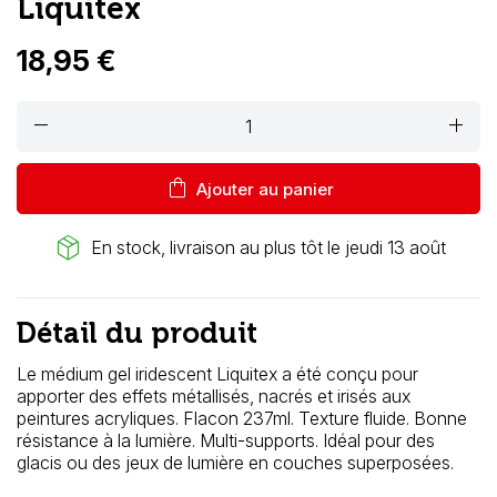
Liquitex
18,95 €
remove
add
shopping_bag
Ajouter au panier
package_2
En stock, livraison au plus tôt le jeudi 13 août
Détail du produit
Le médium gel iridescent Liquitex a été conçu pour
apporter des effets métallisés, nacrés et irisés aux
peintures acryliques. Flacon 237ml. Texture fluide. Bonne
résistance à la lumière. Multi-supports. Idéal pour des
glacis ou des jeux de lumière en couches superposées.