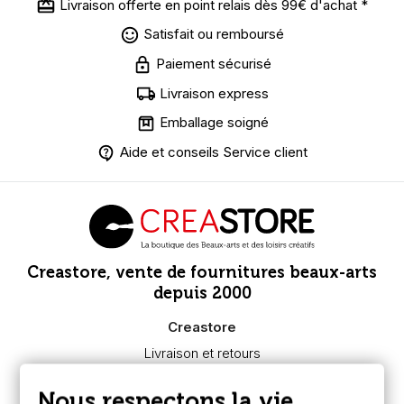
Livraison offerte en point relais dès 99€ d'achat *
Satisfait ou remboursé
Paiement sécurisé
Livraison express
Emballage soigné
Aide et conseils Service client
Creastore, vente de fournitures beaux-arts
depuis 2000
Creastore
Livraison et retours
Nous connaître
Paiement sécurisé
Nous respectons la vie