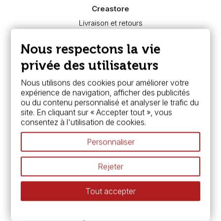
Creastore
Livraison et retours
Nous connaître
Paiement sécurisé
Nous respectons la vie
FAQ
Boutique à Angers
privée des utilisateurs
Services
Nous utilisons des cookies pour améliorer votre
expérience de navigation, afficher des publicités
Carte fidélité & avantages
ou du contenu personnalisé et analyser le trafic du
Chèque cadeau, bon cadeaux
site. En cliquant sur « Accepter tout », vous
Devis & bon de commande
consentez à l'utilisation de cookies.
Pass culture - mode d'emploi
Nos promotions en cours
Personnaliser
Espace conseils
L’aquarelle en tubes ou en godets ?
Rejeter
Le vocabulaire technique de l’aquarelle
Différence entre peinture Fine et Extra-fine
Tout accepter
Préparer une toile pour peinture à l'huile et acrylique
Nettoyage et entretien des pinceaux