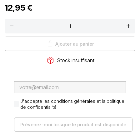
12,95 €
remove
add
shopping_bag
Ajouter au panier
package_2
Stock insuffisant
J'accepte les conditions générales et la politique
de confidentialité
Prévenez-moi lorsque le produit est disponible