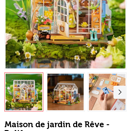
Loisirs Créatifs
Coffrets & cadeaux
Encadrement
mail
Contact / Aide
Maison de jardin de Rêve -