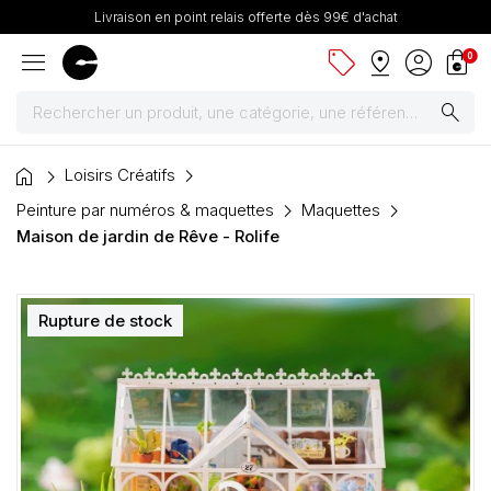
Livraison en point relais offerte dès 99€ d'achat
menu
sell
pin_drop
account_circle
shopping_bag
0
search
home
Peintures
Loisirs Créatifs
Peinture par numéros & maquettes
Maquettes
Pinceaux & fournitures
Maison de jardin de Rêve - Rolife
Châssis, toiles & chevalets
Rupture de stock
Papiers
Dessin & arts graphiques
Cartons mousse & plume