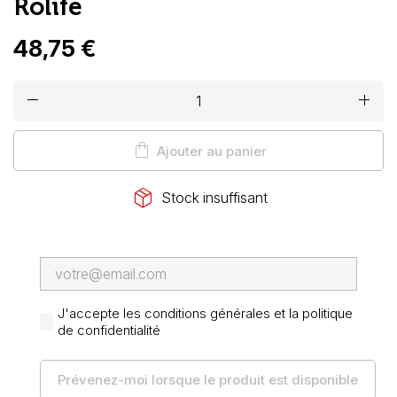
Rolife
48,75 €
remove
add
shopping_bag
Ajouter au panier
package_2
Stock insuffisant
J'accepte les conditions générales et la politique
de confidentialité
Prévenez-moi lorsque le produit est disponible