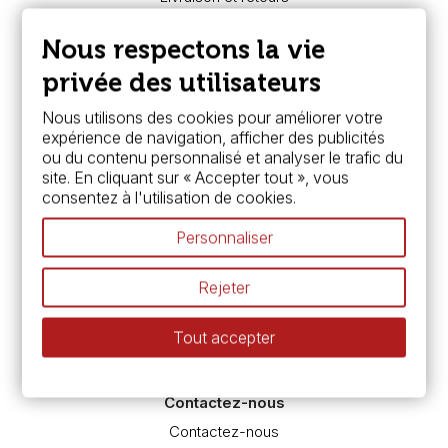
Nous connaître
Paiement sécurisé
Nous respectons la vie
FAQ
Boutique à Angers
privée des utilisateurs
Services
Nous utilisons des cookies pour améliorer votre
expérience de navigation, afficher des publicités
Carte fidélité & avantages
ou du contenu personnalisé et analyser le trafic du
Chèque cadeau, bon cadeaux
site. En cliquant sur « Accepter tout », vous
Devis & bon de commande
consentez à l'utilisation de cookies.
Pass culture - mode d'emploi
Nos promotions en cours
Personnaliser
Espace conseils
L’aquarelle en tubes ou en godets ?
Rejeter
Le vocabulaire technique de l’aquarelle
Différence entre peinture Fine et Extra-fine
Tout accepter
Préparer une toile pour peinture à l'huile et acrylique
Nettoyage et entretien des pinceaux
Contactez-nous
Contactez-nous