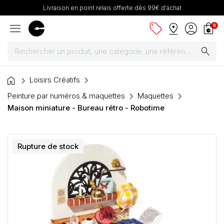
Livraison en point relais offerte dès 99€ d'achat
menu
sell
pin_drop
account_circle
shopping_bag
0
search
home
Peintures
Loisirs Créatifs
Peinture par numéros & maquettes
Maquettes
Pinceaux & fournitures
Maison miniature - Bureau rétro - Robotime
Châssis, toiles & chevalets
Rupture de stock
Papiers
Dessin & arts graphiques
Cartons mousse & plume