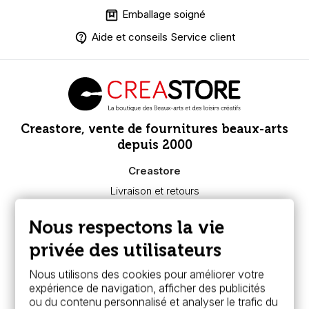
Emballage soigné
Aide et conseils Service client
Creastore, vente de fournitures beaux-arts
depuis 2000
Creastore
Livraison et retours
Nous connaître
Paiement sécurisé
Nous respectons la vie
FAQ
Boutique à Angers
privée des utilisateurs
Services
Nous utilisons des cookies pour améliorer votre
expérience de navigation, afficher des publicités
Carte fidélité & avantages
ou du contenu personnalisé et analyser le trafic du
Chèque cadeau, bon cadeaux