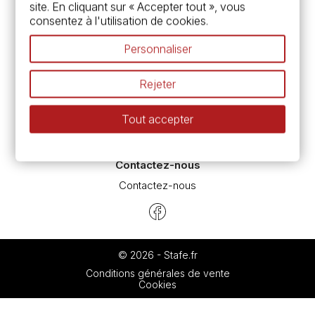
site. En cliquant sur « Accepter tout », vous
Devis & bon de commande
consentez à l'utilisation de cookies.
Pass culture - mode d'emploi
Nos promotions en cours
Personnaliser
Espace conseils
L’aquarelle en tubes ou en godets ?
Rejeter
Le vocabulaire technique de l’aquarelle
Différence entre peinture Fine et Extra-fine
Tout accepter
Préparer une toile pour peinture à l'huile et acrylique
Nettoyage et entretien des pinceaux
Contactez-nous
Contactez-nous
© 2026 - Stafe.fr
Conditions générales de vente
Cookies