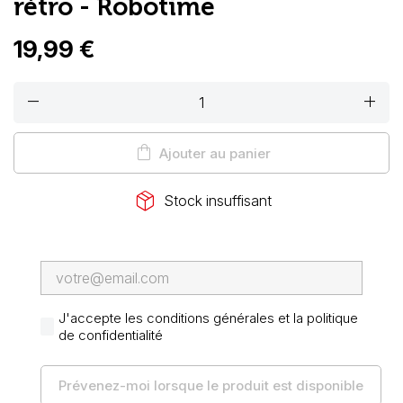
rétro - Robotime
19,99 €
remove
add
shopping_bag
Ajouter au panier
package_2
Stock insuffisant
J'accepte les conditions générales et la politique
de confidentialité
Prévenez-moi lorsque le produit est disponible