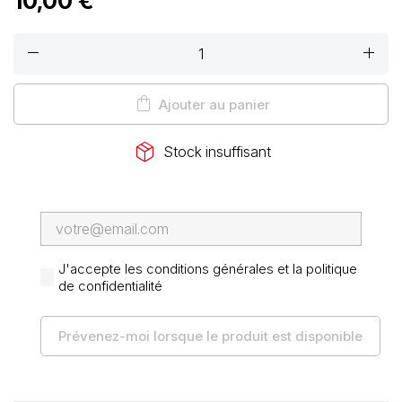
10,00 €
remove
add
shopping_bag
Ajouter au panier
package_2
Stock insuffisant
J'accepte les conditions générales et la politique
de confidentialité
Prévenez-moi lorsque le produit est disponible