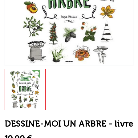
Loisirs Créatifs
Coffrets & cadeaux
Encadrement
mail
Contact / Aide
DESSINE-MOI UN ARBRE - livre