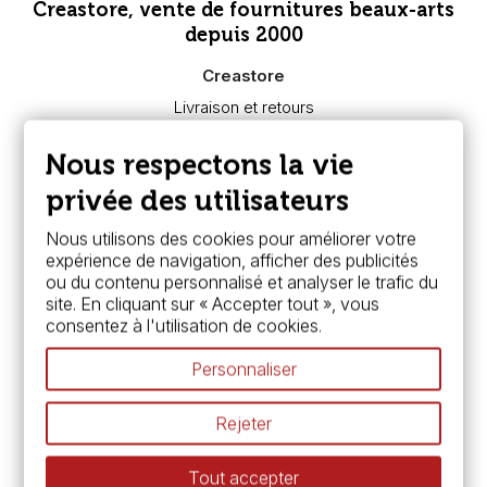
Creastore, vente de fournitures beaux-arts
depuis 2000
Creastore
Livraison et retours
Nous connaître
Paiement sécurisé
Nous respectons la vie
FAQ
Boutique à Angers
privée des utilisateurs
Services
Nous utilisons des cookies pour améliorer votre
expérience de navigation, afficher des publicités
Carte fidélité & avantages
ou du contenu personnalisé et analyser le trafic du
Chèque cadeau, bon cadeaux
site. En cliquant sur « Accepter tout », vous
Devis & bon de commande
consentez à l'utilisation de cookies.
Pass culture - mode d'emploi
Nos promotions en cours
Personnaliser
Espace conseils
L’aquarelle en tubes ou en godets ?
Rejeter
Le vocabulaire technique de l’aquarelle
Différence entre peinture Fine et Extra-fine
Tout accepter