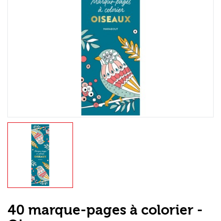
Loisirs Créatifs
Coffrets & cadeaux
Encadrement
mail
Contact / Aide
40 marque-pages à colorier -