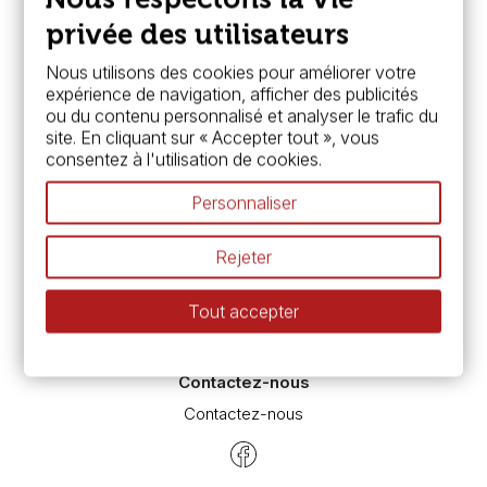
FAQ
Boutique à Angers
privée des utilisateurs
Services
Nous utilisons des cookies pour améliorer votre
expérience de navigation, afficher des publicités
Carte fidélité & avantages
ou du contenu personnalisé et analyser le trafic du
Chèque cadeau, bon cadeaux
site. En cliquant sur « Accepter tout », vous
Devis & bon de commande
consentez à l'utilisation de cookies.
Pass culture - mode d'emploi
Nos promotions en cours
Personnaliser
Espace conseils
L’aquarelle en tubes ou en godets ?
Rejeter
Le vocabulaire technique de l’aquarelle
Différence entre peinture Fine et Extra-fine
Tout accepter
Préparer une toile pour peinture à l'huile et acrylique
Nettoyage et entretien des pinceaux
Contactez-nous
Contactez-nous