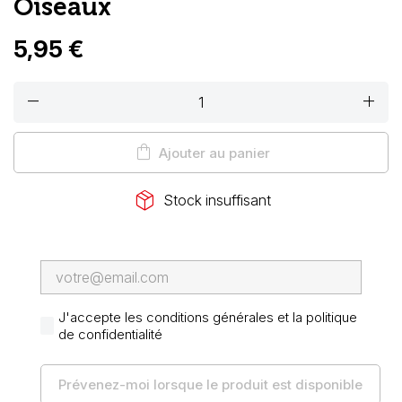
Oiseaux
5,95 €
remove
add
shopping_bag
Ajouter au panier
package_2
Stock insuffisant
J'accepte les conditions générales et la politique
de confidentialité
Prévenez-moi lorsque le produit est disponible