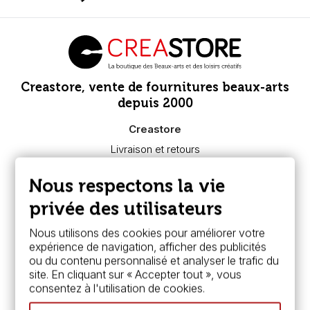
Creastore, vente de fournitures beaux-arts
depuis 2000
Creastore
Livraison et retours
Nous connaître
Paiement sécurisé
Nous respectons la vie
FAQ
Boutique à Angers
privée des utilisateurs
Services
Nous utilisons des cookies pour améliorer votre
expérience de navigation, afficher des publicités
Carte fidélité & avantages
ou du contenu personnalisé et analyser le trafic du
Chèque cadeau, bon cadeaux
site. En cliquant sur « Accepter tout », vous
Devis & bon de commande
consentez à l'utilisation de cookies.
Pass culture - mode d'emploi
Nos promotions en cours