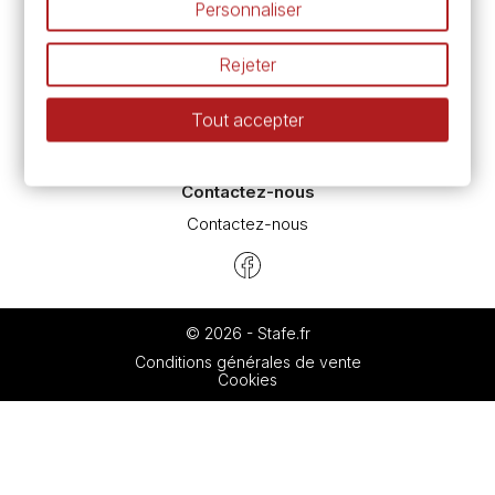
Personnaliser
Espace conseils
L’aquarelle en tubes ou en godets ?
Rejeter
Le vocabulaire technique de l’aquarelle
Différence entre peinture Fine et Extra-fine
Tout accepter
Préparer une toile pour peinture à l'huile et acrylique
Nettoyage et entretien des pinceaux
Contactez-nous
Contactez-nous
© 2026 - Stafe.fr
Conditions générales de vente
Cookies