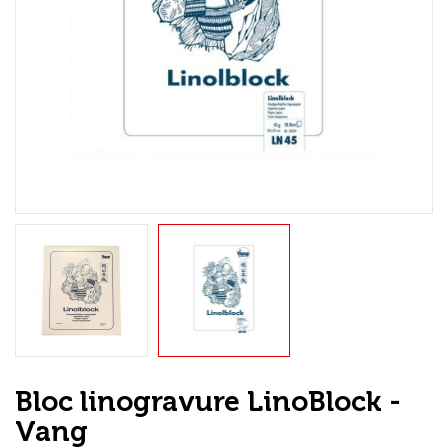
Loisirs Créatifs
Coffrets & cadeaux
Encadrement
mail
Contact / Aide
Bloc linogravure LinoBlock -
Vang