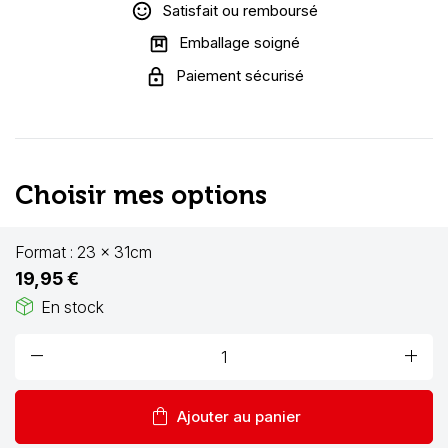
Satisfait ou remboursé
Emballage soigné
Paiement sécurisé
Choisir mes options
Format :
23 x 31cm
19,95 €
package_2
En stock
remove
add
shopping_bag
Ajouter au panier