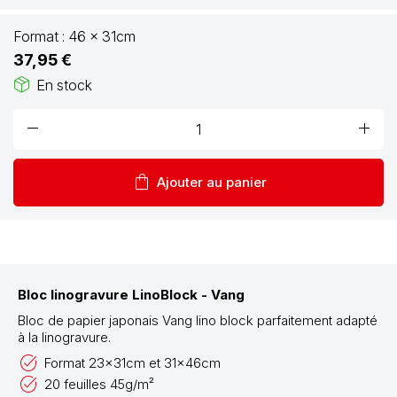
Format :
46 x 31cm
37,95 €
package_2
En stock
remove
add
shopping_bag
Ajouter au panier
Bloc linogravure LinoBlock - Vang
Bloc de papier japonais Vang lino block parfaitement adapté
à la linogravure.
Format 23x31cm et 31x46cm
20 feuilles 45g/m²