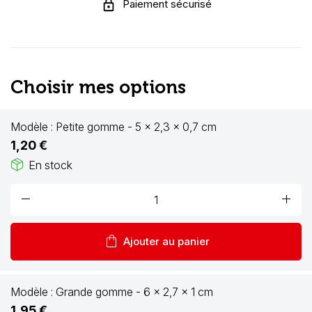
Paiement sécurisé
Choisir mes options
Modèle :
Petite gomme - 5 x 2,3 x 0,7 cm
1,20 €
package_2
En stock
remove
add
shopping_bag
Ajouter au panier
Modèle :
Grande gomme - 6 x 2,7 x 1 cm
1,95 €