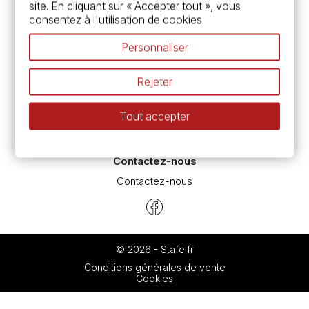
site. En cliquant sur « Accepter tout », vous
Devis & bon de commande
consentez à l'utilisation de cookies.
Pass culture - mode d'emploi
Nos promotions en cours
Personnaliser
Espace conseils
L’aquarelle en tubes ou en godets ?
Rejeter
Le vocabulaire technique de l’aquarelle
Différence entre peinture Fine et Extra-fine
Tout accepter
Préparer une toile pour peinture à l'huile et acrylique
Nettoyage et entretien des pinceaux
Contactez-nous
Contactez-nous
© 2026 - Stafe.fr
Conditions générales de vente
Cookies