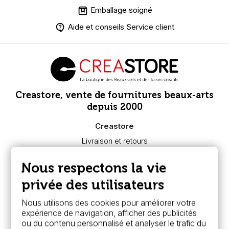
Emballage soigné
Aide et conseils Service client
Creastore, vente de fournitures beaux-arts
depuis 2000
Creastore
Livraison et retours
Nous connaître
Paiement sécurisé
Nous respectons la vie
FAQ
Boutique à Angers
privée des utilisateurs
Services
Nous utilisons des cookies pour améliorer votre
expérience de navigation, afficher des publicités
Carte fidélité & avantages
ou du contenu personnalisé et analyser le trafic du
Chèque cadeau, bon cadeaux