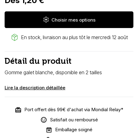
Dès 1,20 €
settings
Choisir mes options
package_2
En stock, livraison au plus tôt le mercredi 12 août
Détail du produit
Gomme galet blanche, disponible en 2 tailles
Lire la description détaillée
Port offert dès 99€ d'achat via Mondial Relay*
Satisfait ou remboursé
Emballage soigné