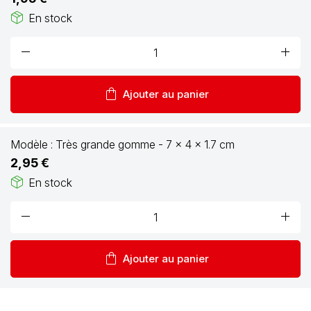
package_2
En stock
remove
add
shopping_bag
Ajouter au panier
Modèle :
Très grande gomme - 7 x 4 x 1.7 cm
2,95 €
package_2
En stock
remove
add
shopping_bag
Ajouter au panier