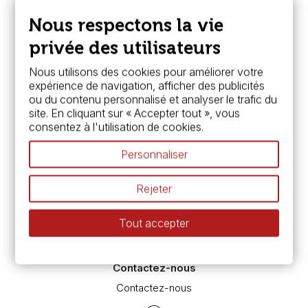
Nous connaître
Paiement sécurisé
Nous respectons la vie
FAQ
Boutique à Angers
privée des utilisateurs
Services
Nous utilisons des cookies pour améliorer votre
expérience de navigation, afficher des publicités
Carte fidélité & avantages
ou du contenu personnalisé et analyser le trafic du
Chèque cadeau, bon cadeaux
site. En cliquant sur « Accepter tout », vous
Devis & bon de commande
consentez à l'utilisation de cookies.
Pass culture - mode d'emploi
Nos promotions en cours
Personnaliser
Espace conseils
L’aquarelle en tubes ou en godets ?
Rejeter
Le vocabulaire technique de l’aquarelle
Différence entre peinture Fine et Extra-fine
Tout accepter
Préparer une toile pour peinture à l'huile et acrylique
Nettoyage et entretien des pinceaux
Contactez-nous
Contactez-nous