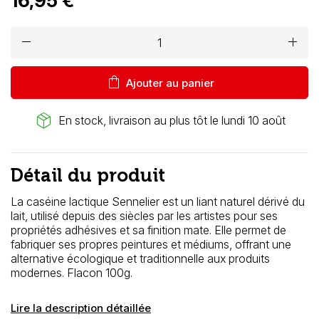
16,95 €
remove
add
shopping_bag
Ajouter au panier
package_2
En stock, livraison au plus tôt le lundi 10 août
Détail du produit
La caséine lactique Sennelier est un liant naturel dérivé du
lait, utilisé depuis des siècles par les artistes pour ses
propriétés adhésives et sa finition mate. Elle permet de
fabriquer ses propres peintures et médiums, offrant une
alternative écologique et traditionnelle aux produits
modernes. Flacon 100g.
Lire la description détaillée