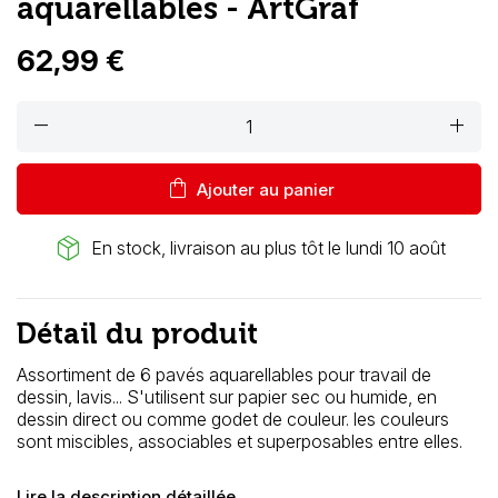
aquarellables - ArtGraf
62,99 €
remove
add
shopping_bag
Ajouter au panier
package_2
En stock, livraison au plus tôt le lundi 10 août
Détail du produit
Assortiment de 6 pavés aquarellables pour travail de
dessin, lavis... S'utilisent sur papier sec ou humide, en
dessin direct ou comme godet de couleur. les couleurs
sont miscibles, associables et superposables entre elles.
Lire la description détaillée