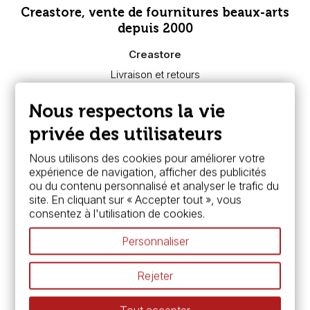
Creastore, vente de fournitures beaux-arts
depuis 2000
Creastore
Livraison et retours
Nous connaître
Paiement sécurisé
Nous respectons la vie
FAQ
Boutique à Angers
privée des utilisateurs
Services
Nous utilisons des cookies pour améliorer votre
expérience de navigation, afficher des publicités
Carte fidélité & avantages
ou du contenu personnalisé et analyser le trafic du
Chèque cadeau, bon cadeaux
site. En cliquant sur « Accepter tout », vous
Devis & bon de commande
consentez à l'utilisation de cookies.
Pass culture - mode d'emploi
Nos promotions en cours
Personnaliser
Espace conseils
L’aquarelle en tubes ou en godets ?
Rejeter
Le vocabulaire technique de l’aquarelle
Différence entre peinture Fine et Extra-fine