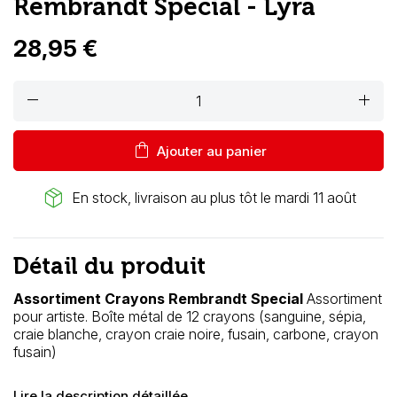
Rembrandt Special - Lyra
28,95 €
remove
add
shopping_bag
Ajouter au panier
package_2
En stock, livraison au plus tôt le mardi 11 août
Détail du produit
Assortiment Crayons Rembrandt Special
Assortiment
pour artiste. Boîte métal de 12 crayons (sanguine, sépia,
craie blanche, crayon craie noire, fusain, carbone, crayon
fusain)
Lire la description détaillée