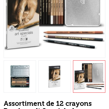
Loisirs Créatifs
Coffrets & cadeaux
Encadrement
mail
Contact / Aide
Assortiment de 12 crayons