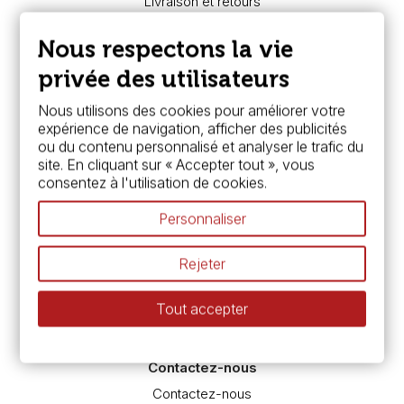
Livraison et retours
Nous connaître
Paiement sécurisé
Nous respectons la vie
FAQ
Boutique à Angers
privée des utilisateurs
Services
Nous utilisons des cookies pour améliorer votre
expérience de navigation, afficher des publicités
Carte fidélité & avantages
ou du contenu personnalisé et analyser le trafic du
Chèque cadeau, bon cadeaux
site. En cliquant sur « Accepter tout », vous
Devis & bon de commande
consentez à l'utilisation de cookies.
Pass culture - mode d'emploi
Nos promotions en cours
Personnaliser
Espace conseils
L’aquarelle en tubes ou en godets ?
Rejeter
Le vocabulaire technique de l’aquarelle
Différence entre peinture Fine et Extra-fine
Tout accepter
Préparer une toile pour peinture à l'huile et acrylique
Nettoyage et entretien des pinceaux
Contactez-nous
Contactez-nous