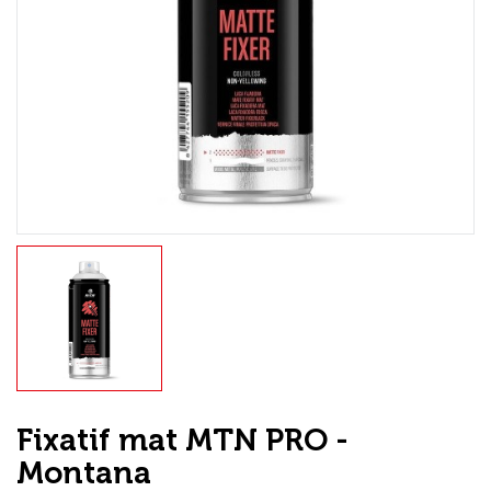
Loisirs Créatifs
Coffrets & cadeaux
Encadrement
mail
Contact / Aide
Fixatif mat MTN PRO -
Montana