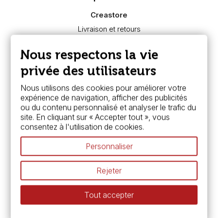
Creastore
Livraison et retours
Nous connaître
Paiement sécurisé
Nous respectons la vie
FAQ
Boutique à Angers
privée des utilisateurs
Services
Nous utilisons des cookies pour améliorer votre
expérience de navigation, afficher des publicités
Carte fidélité & avantages
ou du contenu personnalisé et analyser le trafic du
Chèque cadeau, bon cadeaux
site. En cliquant sur « Accepter tout », vous
Devis & bon de commande
consentez à l'utilisation de cookies.
Pass culture - mode d'emploi
Nos promotions en cours
Personnaliser
Espace conseils
L’aquarelle en tubes ou en godets ?
Rejeter
Le vocabulaire technique de l’aquarelle
Différence entre peinture Fine et Extra-fine
Tout accepter
Préparer une toile pour peinture à l'huile et acrylique
Nettoyage et entretien des pinceaux