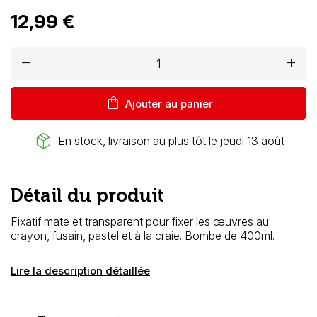
12,99 €
remove
add
shopping_bag
Ajouter au panier
package_2
En stock, livraison au plus tôt le jeudi 13 août
Détail du produit
Fixatif mate et transparent pour fixer les œuvres au
crayon, fusain, pastel et à la craie. Bombe de 400ml.
Lire la description détaillée