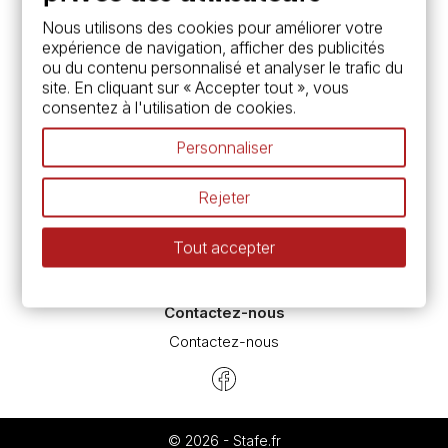
Services
Nous utilisons des cookies pour améliorer votre
expérience de navigation, afficher des publicités
Carte fidélité & avantages
ou du contenu personnalisé et analyser le trafic du
Chèque cadeau, bon cadeaux
site. En cliquant sur « Accepter tout », vous
Devis & bon de commande
consentez à l'utilisation de cookies.
Pass culture - mode d'emploi
Nos promotions en cours
Personnaliser
Espace conseils
L’aquarelle en tubes ou en godets ?
Rejeter
Le vocabulaire technique de l’aquarelle
Différence entre peinture Fine et Extra-fine
Tout accepter
Préparer une toile pour peinture à l'huile et acrylique
Nettoyage et entretien des pinceaux
Contactez-nous
Contactez-nous
© 2026 - Stafe.fr