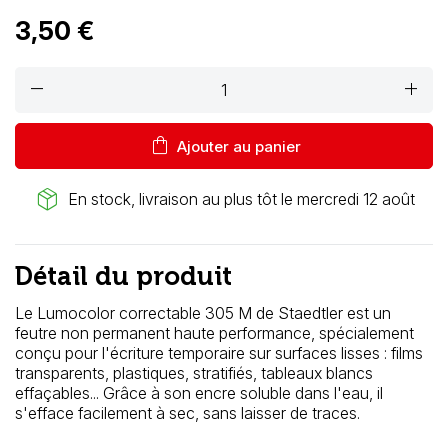
3,50 €
remove
add
shopping_bag
Ajouter au panier
package_2
En stock, livraison au plus tôt le mercredi 12 août
Détail du produit
Le Lumocolor correctable 305 M de Staedtler est un
feutre non permanent haute performance, spécialement
conçu pour l'écriture temporaire sur surfaces lisses : films
transparents, plastiques, stratifiés, tableaux blancs
effaçables... Grâce à son encre soluble dans l'eau, il
s'efface facilement à sec, sans laisser de traces.