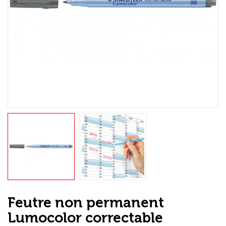
Loisirs Créatifs
Coffrets & cadeaux
Encadrement
mail
Contact / Aide
Feutre non permanent
Lumocolor correctable