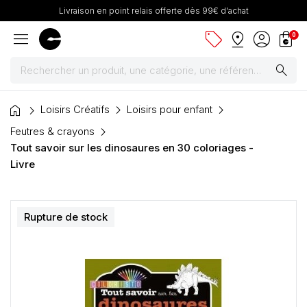
Livraison en point relais offerte dès 99€ d'achat
menu
sell
pin_drop
account_circle
shopping_bag
0
search
home
Peintures
Loisirs Créatifs
Loisirs pour enfant
Feutres & crayons
Pinceaux & fournitures
Tout savoir sur les dinosaures en 30 coloriages -
Livre
Châssis, toiles & chevalets
Papiers
Rupture de stock
Dessin & arts graphiques
Cartons mousse & plume