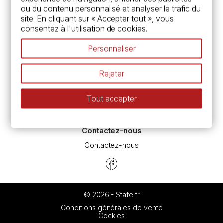
Carte fidélité & avantages
ou du contenu personnalisé et analyser le trafic du
Chèque cadeau, bon cadeaux
site. En cliquant sur « Accepter tout », vous
Devis & bon de commande
consentez à l'utilisation de cookies.
Pass culture - mode d'emploi
Nos promotions en cours
Personnaliser
Espace conseils
L’aquarelle en tubes ou en godets ?
Rejeter
Le vocabulaire technique de l’aquarelle
Différence entre peinture Fine et Extra-fine
Tout accepter
Préparer une toile pour peinture à l'huile et acrylique
Nettoyage et entretien des pinceaux
Contactez-nous
Contactez-nous
© 2026 - Stafe.fr
Conditions générales de vente
Cookies