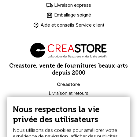
Livraison express
Emballage soigné
Aide et conseils Service client
Creastore, vente de fournitures beaux-arts
depuis 2000
Creastore
Livraison et retours
Nous connaître
Paiement sécurisé
Nous respectons la vie
FAQ
Boutique à Angers
privée des utilisateurs
Services
Nous utilisons des cookies pour améliorer votre
expérience de navigation, afficher des publicités