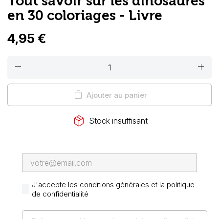
Tout savoir sur les dinosaures
en 30 coloriages - Livre
4,95 €
remove
add
shopping_bag
Ajouter au panier
package_2
Stock insuffisant
J'accepte les conditions générales et la politique
de confidentialité