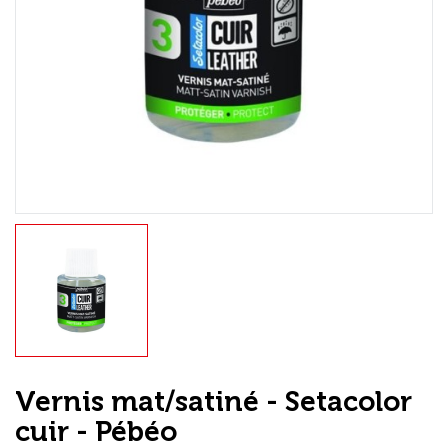
Loisirs Créatifs
Coffrets & cadeaux
Encadrement
mail
Contact / Aide
Vernis mat/satiné - Setacolor
cuir - Pébéo