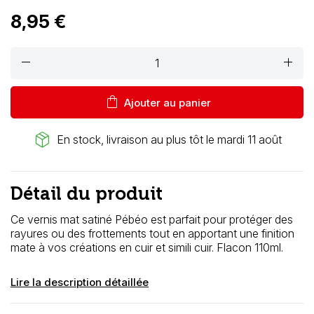
8,95 €
remove
add
shopping_bag
Ajouter au panier
package_2
En stock, livraison au plus tôt le mardi 11 août
Détail du produit
Ce vernis mat satiné Pébéo est parfait pour protéger des
rayures ou des frottements tout en apportant une finition
mate à vos créations en cuir et simili cuir. Flacon 110ml.
Lire la description détaillée