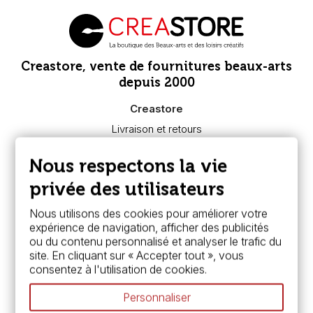
Creastore, vente de fournitures beaux-arts
depuis 2000
Creastore
Livraison et retours
Nous connaître
Paiement sécurisé
Nous respectons la vie
FAQ
Boutique à Angers
privée des utilisateurs
Services
Nous utilisons des cookies pour améliorer votre
expérience de navigation, afficher des publicités
Carte fidélité & avantages
ou du contenu personnalisé et analyser le trafic du
Chèque cadeau, bon cadeaux
site. En cliquant sur « Accepter tout », vous
Devis & bon de commande
consentez à l'utilisation de cookies.
Pass culture - mode d'emploi
Nos promotions en cours
Personnaliser
Espace conseils