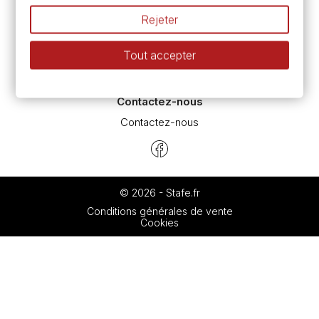
L’aquarelle en tubes ou en godets ?
Rejeter
Le vocabulaire technique de l’aquarelle
Différence entre peinture Fine et Extra-fine
Tout accepter
Préparer une toile pour peinture à l'huile et acrylique
Nettoyage et entretien des pinceaux
Contactez-nous
Contactez-nous
© 2026 - Stafe.fr
Conditions générales de vente
Cookies