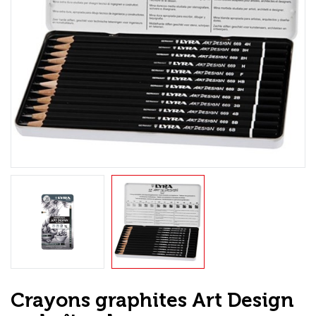
Loisirs Créatifs
Coffrets & cadeaux
Encadrement
mail
Contact / Aide
Crayons graphites Art Design