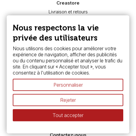
Creastore
Livraison et retours
Nous connaître
Paiement sécurisé
Nous respectons la vie
FAQ
Boutique à Angers
privée des utilisateurs
Services
Nous utilisons des cookies pour améliorer votre
expérience de navigation, afficher des publicités
Carte fidélité & avantages
ou du contenu personnalisé et analyser le trafic du
Chèque cadeau, bon cadeaux
site. En cliquant sur « Accepter tout », vous
Devis & bon de commande
consentez à l'utilisation de cookies.
Pass culture - mode d'emploi
Nos promotions en cours
Personnaliser
Espace conseils
L’aquarelle en tubes ou en godets ?
Rejeter
Le vocabulaire technique de l’aquarelle
Différence entre peinture Fine et Extra-fine
Tout accepter
Préparer une toile pour peinture à l'huile et acrylique
Nettoyage et entretien des pinceaux
Contactez-nous