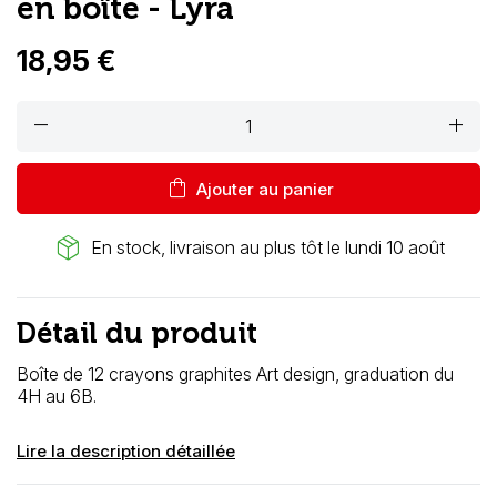
en boîte - Lyra
18,95 €
remove
add
shopping_bag
Ajouter au panier
package_2
En stock, livraison au plus tôt le lundi 10 août
Détail du produit
Boîte de 12 crayons graphites Art design, graduation du
4H au 6B.
Lire la description détaillée