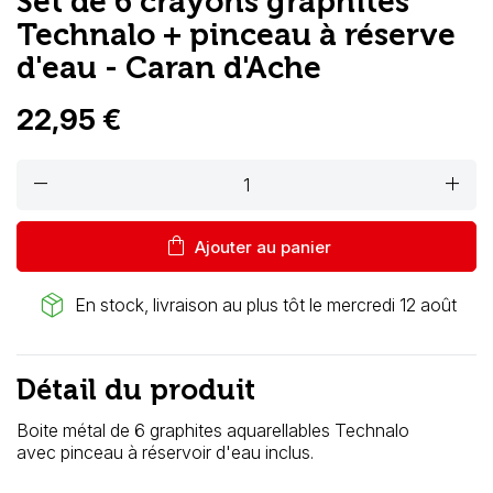
Set de 6 crayons graphites
Technalo + pinceau à réserve
d'eau - Caran d'Ache
22,95 €
remove
add
shopping_bag
Ajouter au panier
package_2
En stock, livraison au plus tôt le mercredi 12 août
Détail du produit
Boite métal de 6 graphites aquarellables Technalo
avec pinceau à réservoir d'eau inclus.