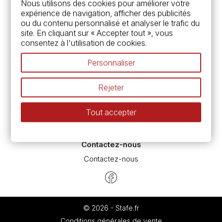
Services
Nous utilisons des cookies pour améliorer votre
expérience de navigation, afficher des publicités
Carte fidélité & avantages
ou du contenu personnalisé et analyser le trafic du
Chèque cadeau, bon cadeaux
site. En cliquant sur « Accepter tout », vous
Devis & bon de commande
consentez à l'utilisation de cookies.
Pass culture - mode d'emploi
Nos promotions en cours
Personnaliser
Espace conseils
L’aquarelle en tubes ou en godets ?
Rejeter
Le vocabulaire technique de l’aquarelle
Différence entre peinture Fine et Extra-fine
Tout accepter
Préparer une toile pour peinture à l'huile et acrylique
Nettoyage et entretien des pinceaux
Contactez-nous
Contactez-nous
© 2026 - Stafe.fr
Conditions générales de vente