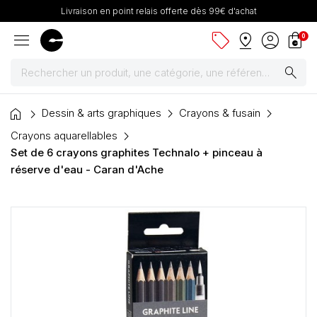
Livraison en point relais offerte dès 99€ d'achat
menu
sell
pin_drop
account_circle
shopping_bag
0
search
home
Peintures
Dessin & arts graphiques
Crayons & fusain
Crayons aquarellables
Pinceaux & fournitures
Set de 6 crayons graphites Technalo + pinceau à
réserve d'eau - Caran d'Ache
Châssis, toiles & chevalets
Papiers
Dessin & arts graphiques
Cartons mousse & plume