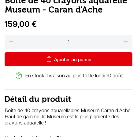
Boîte de 40 crayons aquarelle
Museum - Caran d'Ache
159,00 €
remove
add
shopping_bag
Ajouter au panier
package_2
En stock, livraison au plus tôt le lundi 10 août
Détail du produit
Boîte de 40 crayons aquarellables Museum Caran d'Ache.
Haut de gamme, le Museum est le plus pigmenté des
crayons aquarelle !