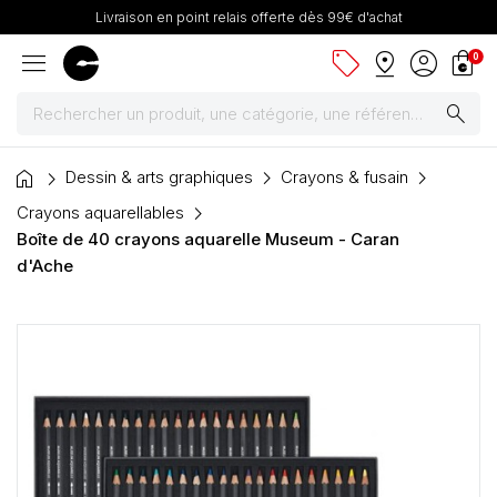
Livraison en point relais offerte dès 99€ d'achat
menu
sell
pin_drop
account_circle
shopping_bag
0
search
home
Peintures
Dessin & arts graphiques
Crayons & fusain
Crayons aquarellables
Pinceaux & fournitures
Boîte de 40 crayons aquarelle Museum - Caran
d'Ache
Châssis, toiles & chevalets
Papiers
Dessin & arts graphiques
Cartons mousse & plume