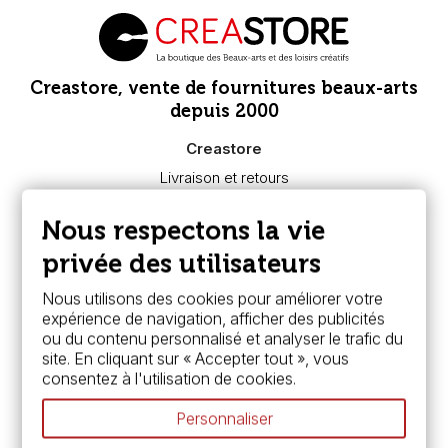
Creastore, vente de fournitures beaux-arts
depuis 2000
Creastore
Livraison et retours
Nous connaître
Paiement sécurisé
Nous respectons la vie
FAQ
Boutique à Angers
privée des utilisateurs
Services
Nous utilisons des cookies pour améliorer votre
expérience de navigation, afficher des publicités
Carte fidélité & avantages
ou du contenu personnalisé et analyser le trafic du
Chèque cadeau, bon cadeaux
site. En cliquant sur « Accepter tout », vous
Devis & bon de commande
consentez à l'utilisation de cookies.
Pass culture - mode d'emploi
Nos promotions en cours
Personnaliser
Espace conseils