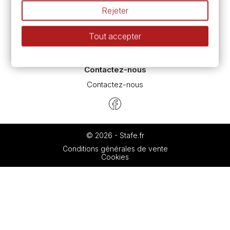
L’aquarelle en tubes ou en godets ?
Rejeter
Le vocabulaire technique de l’aquarelle
Différence entre peinture Fine et Extra-fine
Tout accepter
Préparer une toile pour peinture à l'huile et acrylique
Nettoyage et entretien des pinceaux
Contactez-nous
Contactez-nous
© 2026 - Stafe.fr
Conditions générales de vente
Cookies