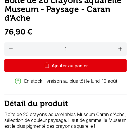
Boîte de 20 crayons aquarelle
Museum - Paysage - Caran
d'Ache
76,90 €
remove
add
shopping_bag
Ajouter au panier
package_2
En stock, livraison au plus tôt le lundi 10 août
Détail du produit
Boîte de 20 crayons aquarellables Museum Caran d'Ache,
sélection de couleur paysage. Haut de gamme, le Museum
est le plus pigmenté des crayons aquarelle !