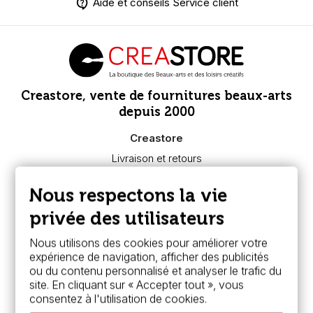
Aide et conseils Service client
Creastore, vente de fournitures beaux-arts
depuis 2000
Creastore
Livraison et retours
Nous connaître
Paiement sécurisé
Nous respectons la vie
FAQ
Boutique à Angers
privée des utilisateurs
Services
Nous utilisons des cookies pour améliorer votre
expérience de navigation, afficher des publicités
Carte fidélité & avantages
ou du contenu personnalisé et analyser le trafic du
Chèque cadeau, bon cadeaux
site. En cliquant sur « Accepter tout », vous
Devis & bon de commande
consentez à l'utilisation de cookies.
Pass culture - mode d'emploi