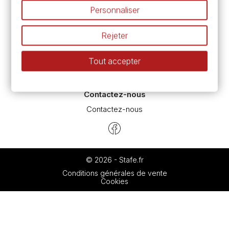
Nos promotions en cours
Personnaliser
Espace conseils
L’aquarelle en tubes ou en godets ?
Rejeter
Le vocabulaire technique de l’aquarelle
Différence entre peinture Fine et Extra-fine
Tout accepter
Préparer une toile pour peinture à l'huile et acrylique
Nettoyage et entretien des pinceaux
Contactez-nous
Contactez-nous
© 2026 - Stafe.fr
Conditions générales de vente
Cookies