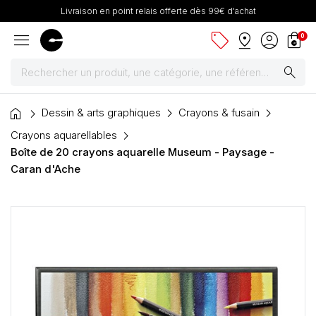
Livraison en point relais offerte dès 99€ d'achat
menu
sell
pin_drop
account_circle
shopping_bag
0
search
home
Peintures
Dessin & arts graphiques
Crayons & fusain
Crayons aquarellables
Pinceaux & fournitures
Boîte de 20 crayons aquarelle Museum - Paysage -
Caran d'Ache
Châssis, toiles & chevalets
Papiers
Dessin & arts graphiques
Cartons mousse & plume