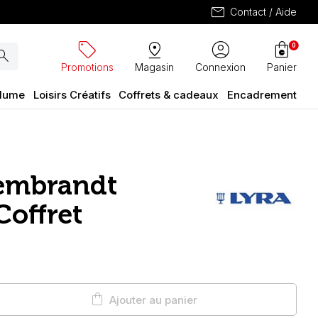
mail
Contact / Aide
sell
pin_drop
account_circle
shopping_bag
0
arch
Promotions
Magasin
Connexion
Panier
plume
Loisirs Créatifs
Coffrets & cadeaux
Encadrement
embrandt
Coffret
shopping_bag
Ajouter au panier