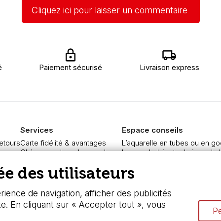
Cliquez ici pour laisser un commentaire
é
Paiement sécurisé
Livraison express
Services
Espace conseils
retours
Carte fidélité & avantages
L’aquarelle en tubes ou en go
re
Chèque cadeau, bon cadeaux
Le vocabulaire technique de l
curisé
Devis & bon de commande
Différence entre peinture Fine
e des utilisateurs
Pass culture - mode d'emploi
Préparer une toile pour peintur
ngers
Nos promotions en cours
Nettoyage et entretien des p
ience de navigation, afficher des publicités
te. En cliquant sur « Accepter tout », vous
Pe