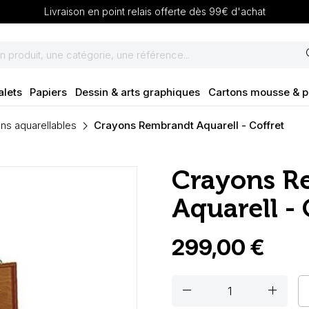
Livraison en point relais offerte dès 99€ d'achat
se
alets
Papiers
Dessin & arts graphiques
Cartons mousse & 
ns aquarellables
Crayons Rembrandt Aquarell - Coffret
Crayons R
Aquarell - 
299,00 €
remove
add