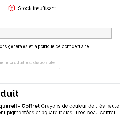
package_2
Stock insuffisant
ons générales et la politique de confidentialité
 le produit est disponible
oduit
arell - Coffret
Crayons de couleur de très haute
ent pigmentées et aquarellables. Très beau coffret