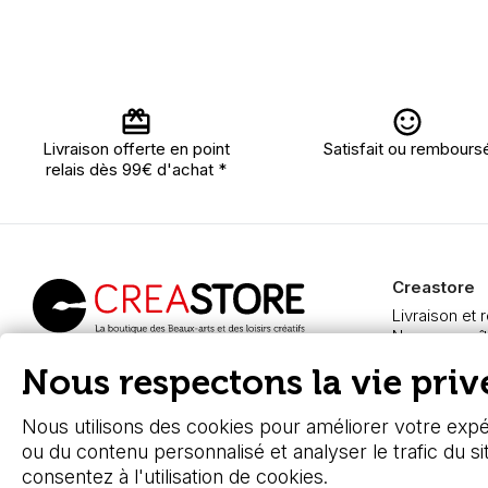
Livraison offerte en point
Satisfait ou rembours
relais dès 99€ d'achat *
Creastore
Livraison et 
Nous connaît
Paiement sé
Creastore, vente de
Nous respectons la vie privé
FAQ
fournitures beaux-arts
Boutique à A
depuis 2000
Nous utilisons des cookies pour améliorer votre expér
ou du contenu personnalisé et analyser le trafic du si
consentez à l'utilisation de cookies.