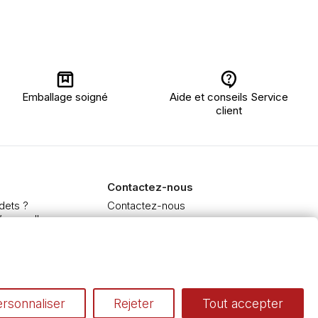
Emballage soigné
Aide et conseils Service
client
Contactez-nous
dets ?
Contactez-nous
’aquarelle
 et Extra-fine
e à l'huile et acrylique
inceaux
rsonnaliser
Rejeter
Tout accepter