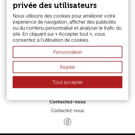
Boutique à Angers
privée des utilisateurs
Services
Nous utilisons des cookies pour améliorer votre
expérience de navigation, afficher des publicités
Carte fidélité & avantages
ou du contenu personnalisé et analyser le trafic du
Chèque cadeau, bon cadeaux
site. En cliquant sur « Accepter tout », vous
Devis & bon de commande
consentez à l'utilisation de cookies.
Pass culture - mode d'emploi
Nos promotions en cours
Personnaliser
Espace conseils
L’aquarelle en tubes ou en godets ?
Rejeter
Le vocabulaire technique de l’aquarelle
Différence entre peinture Fine et Extra-fine
Tout accepter
Préparer une toile pour peinture à l'huile et acrylique
Nettoyage et entretien des pinceaux
Contactez-nous
Contactez-nous