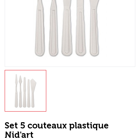
Loisirs Créatifs
Coffrets & cadeaux
Encadrement
mail
Contact / Aide
Set 5 couteaux plastique
Nid'art