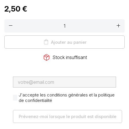
2,50 €
remove
add
shopping_bag
Ajouter au panier
package_2
Stock insuffisant
J'accepte les conditions générales et la politique
de confidentialité
Prévenez-moi lorsque le produit est disponible