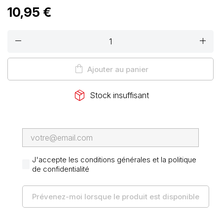
10,95 €
remove
add
shopping_bag
Ajouter au panier
package_2
Stock insuffisant
J'accepte les conditions générales et la politique
de confidentialité
Prévenez-moi lorsque le produit est disponible