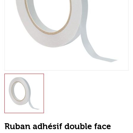
Loisirs Créatifs
Coffrets & cadeaux
Encadrement
mail
Contact / Aide
Ruban adhésif double face