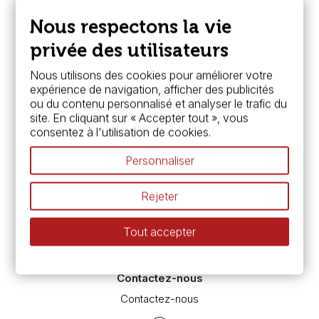
Nous connaître
Paiement sécurisé
Nous respectons la vie
FAQ
Boutique à Angers
privée des utilisateurs
Services
Nous utilisons des cookies pour améliorer votre
expérience de navigation, afficher des publicités
Carte fidélité & avantages
ou du contenu personnalisé et analyser le trafic du
Chèque cadeau, bon cadeaux
site. En cliquant sur « Accepter tout », vous
Devis & bon de commande
consentez à l'utilisation de cookies.
Pass culture - mode d'emploi
Nos promotions en cours
Personnaliser
Espace conseils
L’aquarelle en tubes ou en godets ?
Rejeter
Le vocabulaire technique de l’aquarelle
Différence entre peinture Fine et Extra-fine
Tout accepter
Préparer une toile pour peinture à l'huile et acrylique
Nettoyage et entretien des pinceaux
Contactez-nous
Contactez-nous