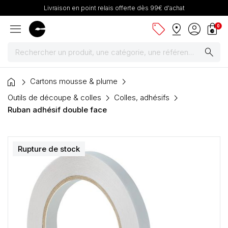
Livraison en point relais offerte dès 99€ d'achat
menu
sell
pin_drop
account_circle
shopping_bag
0
search
home
Peintures
Cartons mousse & plume
Outils de découpe & colles
Colles, adhésifs
Pinceaux & fournitures
Ruban adhésif double face
Châssis, toiles & chevalets
Rupture de stock
Papiers
Dessin & arts graphiques
Cartons mousse & plume