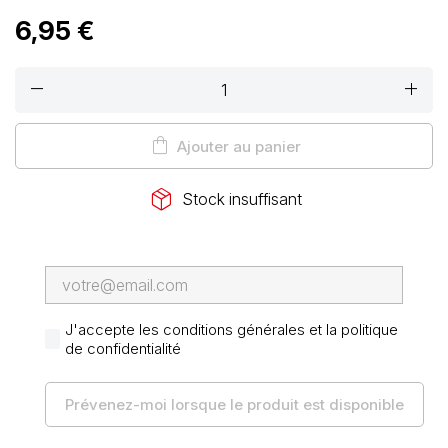
6,95 €
remove
add
shopping_bag
Ajouter au panier
package_2
Stock insuffisant
J'accepte les conditions générales et la politique
de confidentialité
Prévenez-moi lorsque le produit est disponible