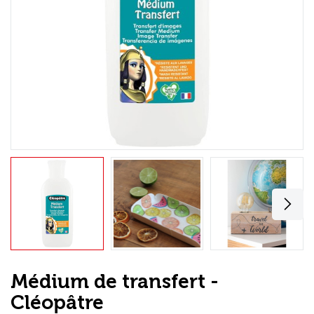
Loisirs Créatifs
Coffrets & cadeaux
Encadrement
mail
Contact / Aide
Médium de transfert -
Cléopâtre