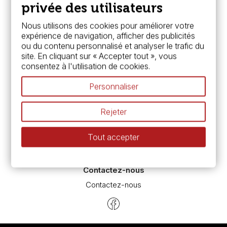
Boutique à Angers
privée des utilisateurs
Services
Nous utilisons des cookies pour améliorer votre
expérience de navigation, afficher des publicités
Carte fidélité & avantages
ou du contenu personnalisé et analyser le trafic du
Chèque cadeau, bon cadeaux
site. En cliquant sur « Accepter tout », vous
Devis & bon de commande
consentez à l'utilisation de cookies.
Pass culture - mode d'emploi
Nos promotions en cours
Personnaliser
Espace conseils
L’aquarelle en tubes ou en godets ?
Rejeter
Le vocabulaire technique de l’aquarelle
Différence entre peinture Fine et Extra-fine
Tout accepter
Préparer une toile pour peinture à l'huile et acrylique
Nettoyage et entretien des pinceaux
Contactez-nous
Contactez-nous