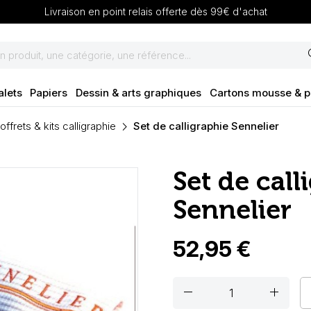
Livraison en point relais offerte dès 99€ d'achat
se
alets
Papiers
Dessin & arts graphiques
Cartons mousse & 
offrets & kits calligraphie
Set de calligraphie Sennelier
Set de call
Sennelier
52,95 €
remove
add