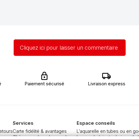
Cliquez ici pour laisser un commentaire
é
Paiement sécurisé
Livraison express
Services
Espace conseils
retours
Carte fidélité & avantages
L’aquarelle en tubes ou en go
re
Chèque cadeau, bon cadeaux
Le vocabulaire technique de l