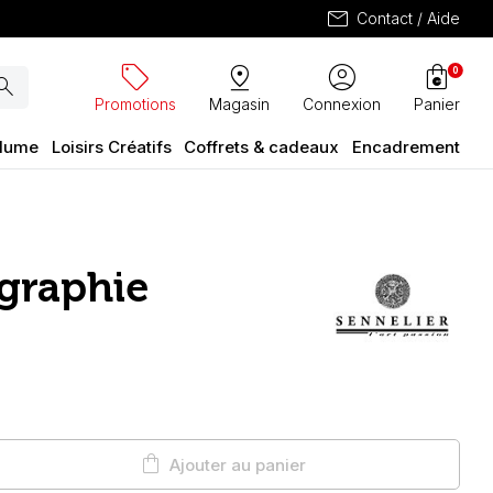
mail
Contact / Aide
sell
pin_drop
account_circle
shopping_bag
0
arch
Promotions
Magasin
Connexion
Panier
plume
Loisirs Créatifs
Coffrets & cadeaux
Encadrement
igraphie
shopping_bag
Ajouter au panier