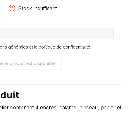
package_2
Stock insuffisant
ons générales et la politique de confidentialité
 le produit est disponible
oduit
elier contenant 4 encres, calame, pinceau, papier et