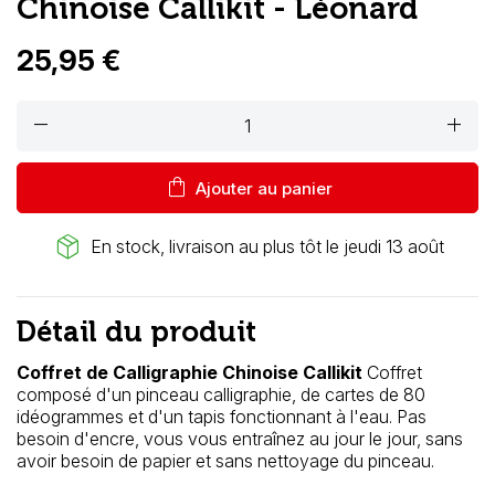
Chinoise Callikit - Léonard
25,95 €
remove
add
shopping_bag
Ajouter au panier
package_2
En stock, livraison au plus tôt le jeudi 13 août
Détail du produit
Coffret de Calligraphie Chinoise Callikit
Coffret
composé d'un pinceau calligraphie, de cartes de 80
idéogrammes et d'un tapis fonctionnant à l'eau. Pas
besoin d'encre, vous vous entraînez au jour le jour, sans
avoir besoin de papier et sans nettoyage du pinceau.