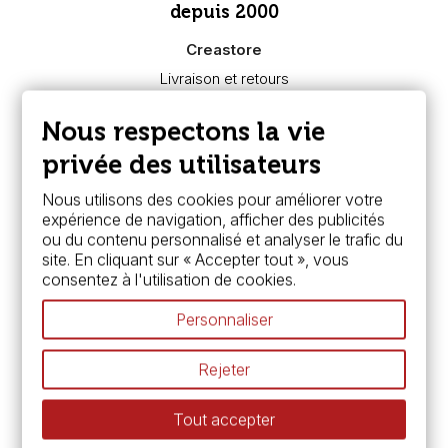
depuis 2000
Creastore
Livraison et retours
Nous connaître
Paiement sécurisé
Nous respectons la vie
FAQ
Boutique à Angers
privée des utilisateurs
Services
Nous utilisons des cookies pour améliorer votre
expérience de navigation, afficher des publicités
Carte fidélité & avantages
ou du contenu personnalisé et analyser le trafic du
Chèque cadeau, bon cadeaux
site. En cliquant sur « Accepter tout », vous
Devis & bon de commande
consentez à l'utilisation de cookies.
Pass culture - mode d'emploi
Nos promotions en cours
Personnaliser
Espace conseils
L’aquarelle en tubes ou en godets ?
Rejeter
Le vocabulaire technique de l’aquarelle
Différence entre peinture Fine et Extra-fine
Tout accepter
Préparer une toile pour peinture à l'huile et acrylique