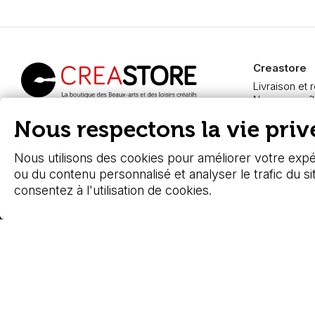
Creastore
Livraison et 
Nous connaît
Paiement sé
Creastore, vente de
Nous respectons la vie privé
FAQ
fournitures beaux-arts
Boutique à A
depuis 2000
Nous utilisons des cookies pour améliorer votre expér
ou du contenu personnalisé et analyser le trafic du si
consentez à l'utilisation de cookies.
© 2026 - Stafe.fr