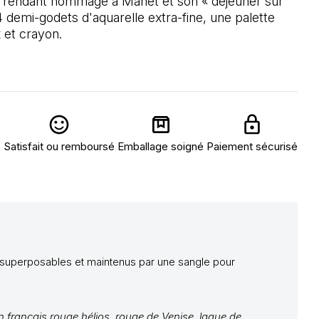
is rendant hommage à Manet et son « déjeuner sur
demi-godets d'aquarelle extra-fine, une palette
 et crayon.
Satisfait ou remboursé
Emballage soigné
Paiement sécurisé
 superposables et maintenus par une sangle pour
 français,rouge hélios, rouge de Venise, laque de