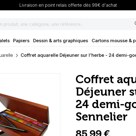
Livraison en point relais offerte dès 99€ d'achat
se
alets
Papiers
Dessin & arts graphiques
Cartons mousse & 
uarelle
Coffret aquarelle Déjeuner sur l'herbe - 24 demi-go
Coffret aqu
Déjeuner su
24 demi-go
Sennelier
85,99 €