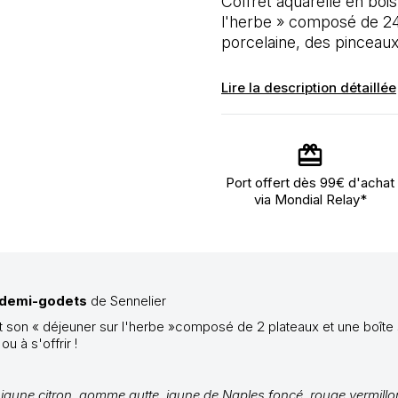
Coffret aquarelle en bo
l'herbe » composé de 24 
porcelaine, des pinceaux
Lire la description détaillée
Port offert dès 99€ d'achat
via Mondial Relay*
4 demi-godets
de Sennelier
 son « déjeuner sur l'herbe »composé de 2 plateaux et une boîte
u à s'offrir !
jaune citron, gomme gutte, jaune de Naples foncé, rouge vermillon