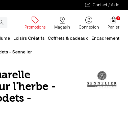
mail
Contact / Aide
sell
pin_drop
account_circle
shopping_bag
0
arch
Promotions
Magasin
Connexion
Panier
plume
Loisirs Créatifs
Coffrets & cadeaux
Encadrement
dets - Sennelier
arelle
r l'herbe -
dets -