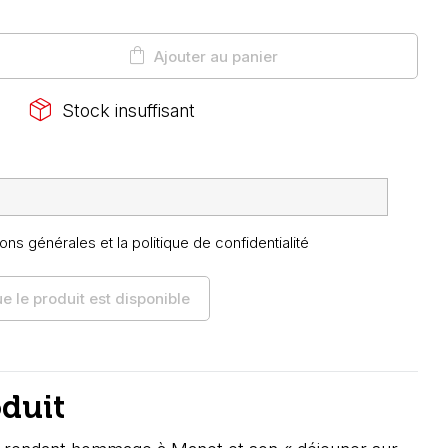
shopping_bag
Ajouter au panier
package_2
Stock insuffisant
ons générales et la politique de confidentialité
 le produit est disponible
oduit