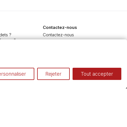
Contactez-nous
dets ?
Contactez-nous
’aquarelle
 et Extra-fine
e à l'huile et acrylique
inceaux
rsonnaliser
Rejeter
Tout accepter
Conditions générales de vente
Cookies