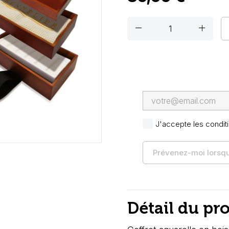
remove
add
J'accepte les conditi
Prévenez-moi lorsque
Détail du pr