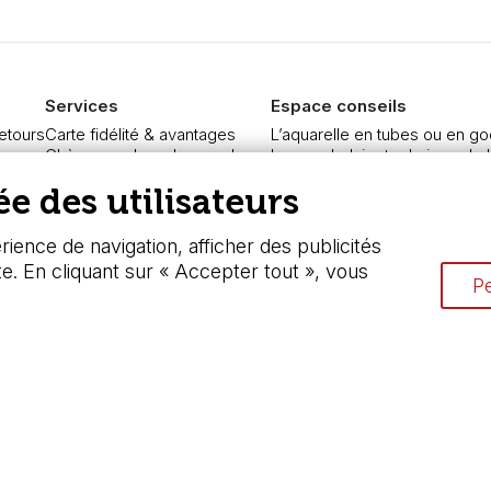
Services
Espace conseils
retours
Carte fidélité & avantages
L’aquarelle en tubes ou en go
re
Chèque cadeau, bon cadeaux
Le vocabulaire technique de l
curisé
Devis & bon de commande
Différence entre peinture Fine
e des utilisateurs
Pass culture - mode d'emploi
Préparer une toile pour peintur
ngers
Nos promotions en cours
Nettoyage et entretien des p
ience de navigation, afficher des publicités
te. En cliquant sur « Accepter tout », vous
Pe