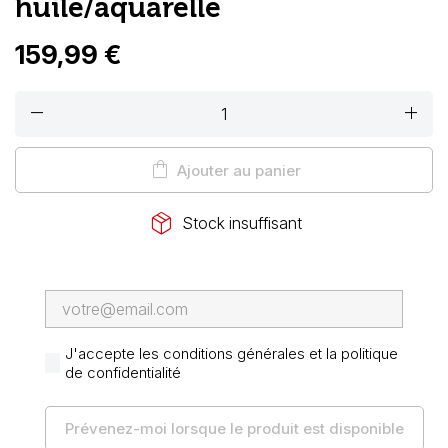
huile/aquarelle
159,99 €
remove
add
shopping_bag
Ajouter au panier
package_2
Stock insuffisant
J'accepte les conditions générales et la politique
de confidentialité
Prévenez-moi lorsque le produit est disponible