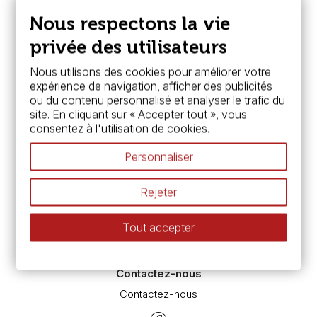
Nous connaître
Paiement sécurisé
Nous respectons la vie
FAQ
Boutique à Angers
privée des utilisateurs
Services
Nous utilisons des cookies pour améliorer votre
expérience de navigation, afficher des publicités
Carte fidélité & avantages
ou du contenu personnalisé et analyser le trafic du
Chèque cadeau, bon cadeaux
site. En cliquant sur « Accepter tout », vous
Devis & bon de commande
consentez à l'utilisation de cookies.
Pass culture - mode d'emploi
Nos promotions en cours
Personnaliser
Espace conseils
L’aquarelle en tubes ou en godets ?
Rejeter
Le vocabulaire technique de l’aquarelle
Différence entre peinture Fine et Extra-fine
Tout accepter
Préparer une toile pour peinture à l'huile et acrylique
Nettoyage et entretien des pinceaux
Contactez-nous
Contactez-nous