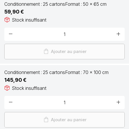
Conditionnement :
25 cartons
Format :
50 x 65 cm
59,90 €
package_2
Stock insuffisant
remove
add
shopping_bag
Ajouter au panier
Conditionnement :
25 cartons
Format :
70 x 100 cm
145,90 €
package_2
Stock insuffisant
remove
add
shopping_bag
Ajouter au panier