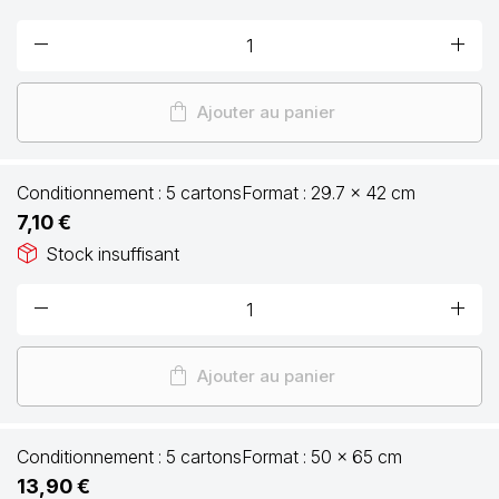
remove
add
shopping_bag
Ajouter au panier
Conditionnement :
5 cartons
Format :
29.7 x 42 cm
7,10 €
package_2
Stock insuffisant
remove
add
shopping_bag
Ajouter au panier
Conditionnement :
5 cartons
Format :
50 x 65 cm
13,90 €