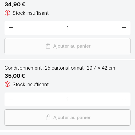
34,90 €
package_2
Stock insuffisant
remove
add
shopping_bag
Ajouter au panier
Conditionnement :
25 cartons
Format :
29.7 x 42 cm
35,00 €
package_2
Stock insuffisant
remove
add
shopping_bag
Ajouter au panier