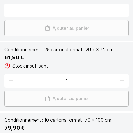
remove
add
shopping_bag
Ajouter au panier
Conditionnement :
25 cartons
Format :
29.7 x 42 cm
61,90 €
package_2
Stock insuffisant
remove
add
shopping_bag
Ajouter au panier
Conditionnement :
10 cartons
Format :
70 x 100 cm
79,90 €