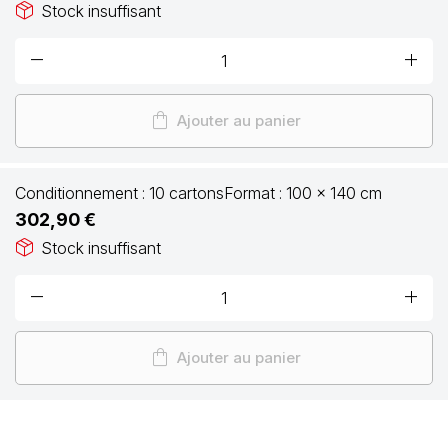
package_2
Stock insuffisant
remove
add
shopping_bag
Ajouter au panier
Conditionnement :
10 cartons
Format :
100 x 140 cm
302,90 €
package_2
Stock insuffisant
remove
add
shopping_bag
Ajouter au panier