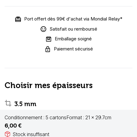
Port offert dès 99€ d'achat via Mondial Relay*
Satisfait ou remboursé
Emballage soigné
Paiement sécurisé
Choisir mes épaisseurs
crop
3.5 mm
Conditionnement :
5 cartons
Format :
21 x 29.7cm
6,00 €
package_2
Stock insuffisant