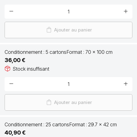
remove
add
shopping_bag
Ajouter au panier
Conditionnement :
5 cartons
Format :
70 x 100 cm
36,00 €
package_2
Stock insuffisant
remove
add
shopping_bag
Ajouter au panier
Conditionnement :
25 cartons
Format :
29.7 x 42 cm
40,90 €