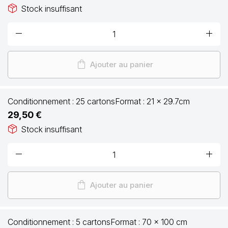
package_2
Stock insuffisant
remove
add
shopping_bag
Ajouter au panier
Conditionnement :
25 cartons
Format :
21 x 29.7cm
29,50 €
package_2
Stock insuffisant
remove
add
shopping_bag
Ajouter au panier
Conditionnement :
5 cartons
Format :
70 x 100 cm