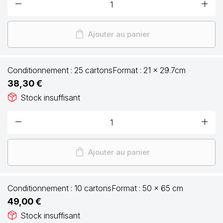
remove
add
shopping_bag
Ajouter au panier
Conditionnement :
25 cartons
Format :
21 x 29.7cm
38,30 €
package_2
Stock insuffisant
remove
add
shopping_bag
Ajouter au panier
Conditionnement :
10 cartons
Format :
50 x 65 cm
49,00 €
package_2
Stock insuffisant