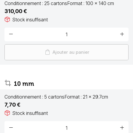
Conditionnement :
25 cartons
Format :
100 x 140 cm
310,00 €
package_2
Stock insuffisant
remove
add
shopping_bag
Ajouter au panier
crop
10 mm
Conditionnement :
5 cartons
Format :
21 x 29.7cm
7,70 €
package_2
Stock insuffisant
remove
add