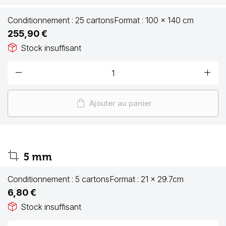
Conditionnement :
25 cartons
Format :
100 x 140 cm
255,90 €
package_2
Stock insuffisant
remove
add
shopping_bag
Ajouter au panier
crop
5 mm
Conditionnement :
5 cartons
Format :
21 x 29.7cm
6,80 €
package_2
Stock insuffisant