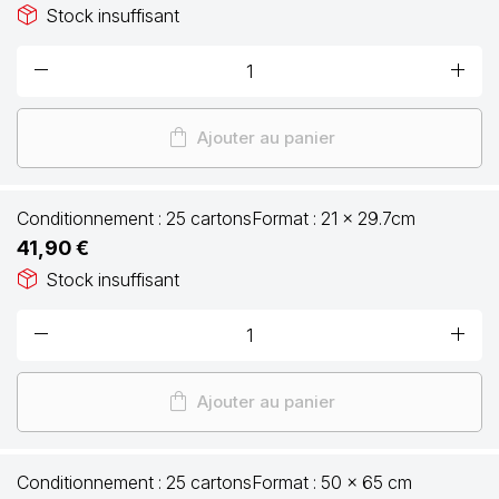
package_2
Stock insuffisant
remove
add
shopping_bag
Ajouter au panier
Conditionnement :
25 cartons
Format :
21 x 29.7cm
41,90 €
package_2
Stock insuffisant
remove
add
shopping_bag
Ajouter au panier
Conditionnement :
25 cartons
Format :
50 x 65 cm