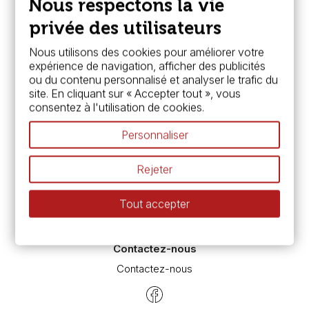
Nous respectons la vie
FAQ
Boutique à Angers
privée des utilisateurs
Services
Nous utilisons des cookies pour améliorer votre
expérience de navigation, afficher des publicités
Carte fidélité & avantages
ou du contenu personnalisé et analyser le trafic du
Chèque cadeau, bon cadeaux
site. En cliquant sur « Accepter tout », vous
Devis & bon de commande
consentez à l'utilisation de cookies.
Pass culture - mode d'emploi
Nos promotions en cours
Personnaliser
Espace conseils
L’aquarelle en tubes ou en godets ?
Rejeter
Le vocabulaire technique de l’aquarelle
Différence entre peinture Fine et Extra-fine
Tout accepter
Préparer une toile pour peinture à l'huile et acrylique
Nettoyage et entretien des pinceaux
Contactez-nous
Contactez-nous