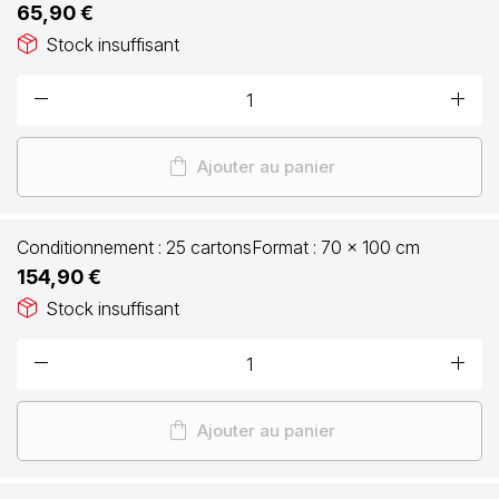
65,90 €
package_2
Stock insuffisant
remove
add
shopping_bag
Ajouter au panier
Conditionnement :
25 cartons
Format :
70 x 100 cm
154,90 €
package_2
Stock insuffisant
remove
add
shopping_bag
Ajouter au panier