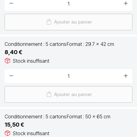
remove
add
shopping_bag
Ajouter au panier
Conditionnement :
5 cartons
Format :
29.7 x 42 cm
8,40 €
package_2
Stock insuffisant
remove
add
shopping_bag
Ajouter au panier
Conditionnement :
5 cartons
Format :
50 x 65 cm
15,50 €
package_2
Stock insuffisant