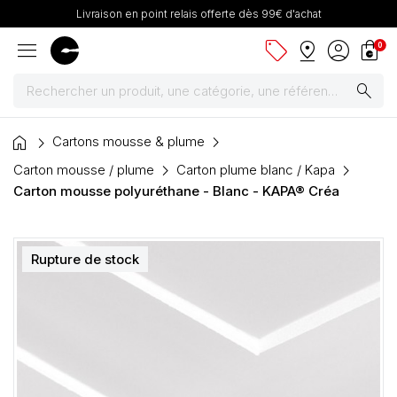
Livraison en point relais offerte dès 99€ d'achat
menu
sell
pin_drop
account_circle
shopping_bag
0
search
home
Peintures
Cartons mousse & plume
Carton mousse / plume
Carton plume blanc / Kapa
Pinceaux & fournitures
Carton mousse polyuréthane - Blanc - KAPA® Créa
Châssis, toiles & chevalets
Rupture de stock
Papiers
Dessin & arts graphiques
Cartons mousse & plume