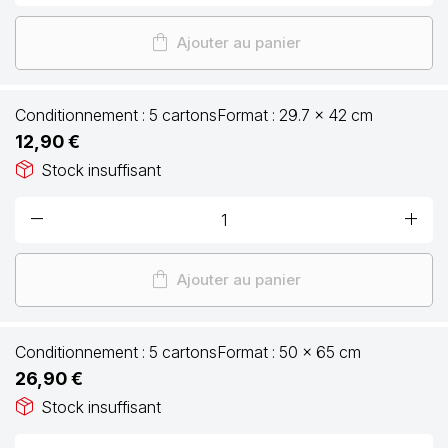
shopping_bag
Ajouter au panier
Conditionnement :
5 cartons
Format :
29.7 x 42 cm
12,90 €
package_2
Stock insuffisant
remove
add
shopping_bag
Ajouter au panier
Conditionnement :
5 cartons
Format :
50 x 65 cm
26,90 €
package_2
Stock insuffisant