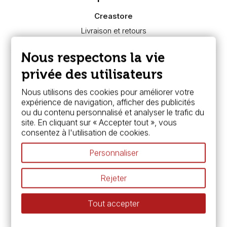
Creastore
Livraison et retours
Nous connaître
Paiement sécurisé
Nous respectons la vie
FAQ
Boutique à Angers
privée des utilisateurs
Services
Nous utilisons des cookies pour améliorer votre
expérience de navigation, afficher des publicités
Carte fidélité & avantages
ou du contenu personnalisé et analyser le trafic du
Chèque cadeau, bon cadeaux
site. En cliquant sur « Accepter tout », vous
Devis & bon de commande
consentez à l'utilisation de cookies.
Pass culture - mode d'emploi
Nos promotions en cours
Personnaliser
Espace conseils
L’aquarelle en tubes ou en godets ?
Rejeter
Le vocabulaire technique de l’aquarelle
Différence entre peinture Fine et Extra-fine
Tout accepter
Préparer une toile pour peinture à l'huile et acrylique
Nettoyage et entretien des pinceaux