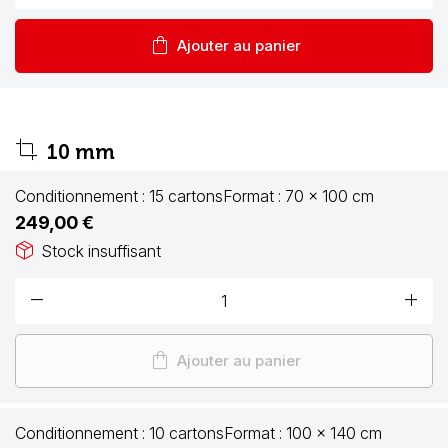
shopping_bag
Ajouter au panier
crop
10 mm
Conditionnement :
15 cartons
Format :
70 x 100 cm
249,00 €
package_2
Stock insuffisant
remove
add
shopping_bag
Ajouter au panier
Conditionnement :
10 cartons
Format :
100 x 140 cm