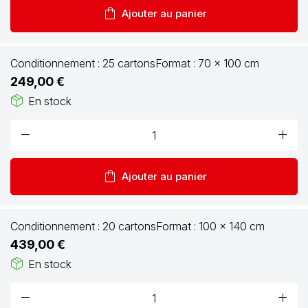
shopping_bag
Ajouter au panier
Conditionnement :
25 cartons
Format :
70 x 100 cm
249,00 €
package_2
En stock
remove
add
shopping_bag
Ajouter au panier
Conditionnement :
20 cartons
Format :
100 x 140 cm
439,00 €
package_2
En stock
remove
add