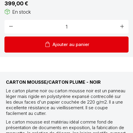
399,00 €
package_2
En stock
remove
add
shopping_bag
Ajouter au panier
CARTON MOUSSE/CARTON PLUME - NOIR
Le carton plume noir ou carton mousse noir est un panneau
léger mais rigide en polystyrène expansé contrecollé sur
les deux faces d'un papier couchée de 220 g/m2. Il a une
excellente résistance au vieillissement. Il se coupe
facilement au cutter.
Le carton mousse est matériau idéal comme fond de
présentation de documents en exposition, la fabrication de