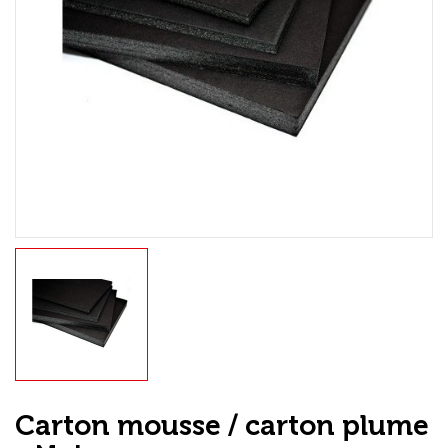
Loisirs Créatifs
Coffrets & cadeaux
Encadrement
mail
Contact / Aide
Carton mousse / carton plume