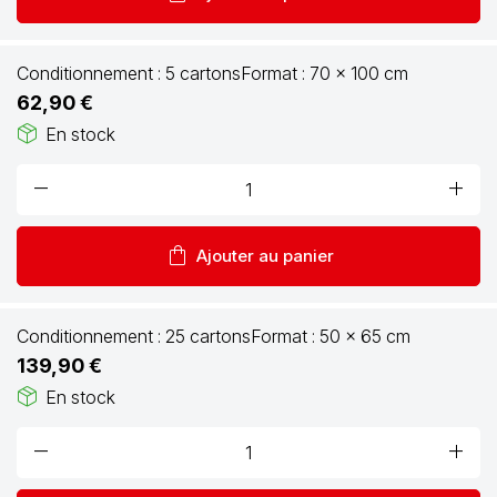
Conditionnement :
5 cartons
Format :
70 x 100 cm
62,90 €
package_2
En stock
remove
add
shopping_bag
Ajouter au panier
Conditionnement :
25 cartons
Format :
50 x 65 cm
139,90 €
package_2
En stock
remove
add