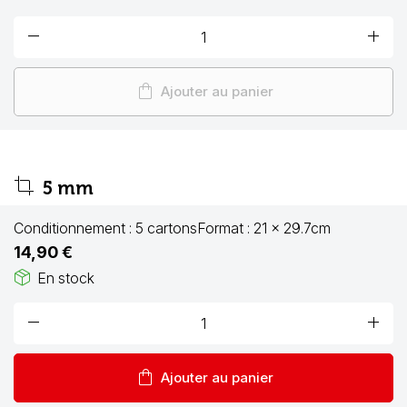
remove
add
shopping_bag
Ajouter au panier
crop
5 mm
Conditionnement :
5 cartons
Format :
21 x 29.7cm
14,90 €
package_2
En stock
remove
add
shopping_bag
Ajouter au panier