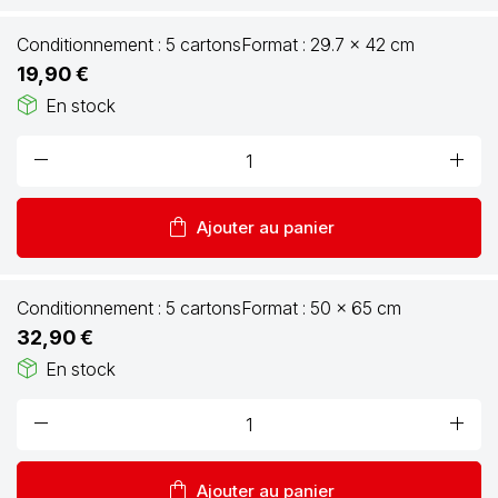
Conditionnement :
5 cartons
Format :
29.7 x 42 cm
19,90 €
package_2
En stock
remove
add
shopping_bag
Ajouter au panier
Conditionnement :
5 cartons
Format :
50 x 65 cm
32,90 €
package_2
En stock
remove
add
shopping_bag
Ajouter au panier