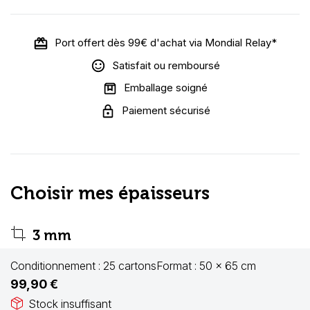
Port offert dès 99€ d'achat via Mondial Relay*
Satisfait ou remboursé
Emballage soigné
Paiement sécurisé
Choisir mes épaisseurs
crop
3 mm
Conditionnement :
25 cartons
Format :
50 x 65 cm
99,90 €
package_2
Stock insuffisant