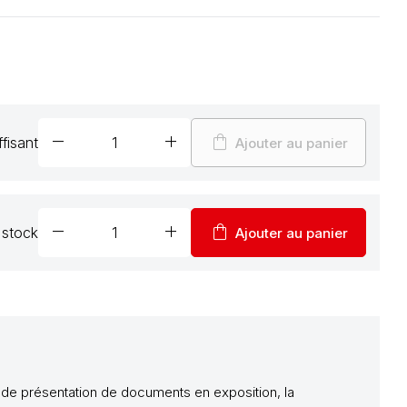
remove
add
shopping_bag
fisant
Ajouter au panier
remove
add
shopping_bag
 stock
Ajouter au panier
 de présentation de documents en exposition, la