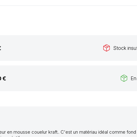
package_2
€
Stock insuf
package_2
0 €
En
ur en mousse couelur kraft.. C'est un matériau idéal comme fond