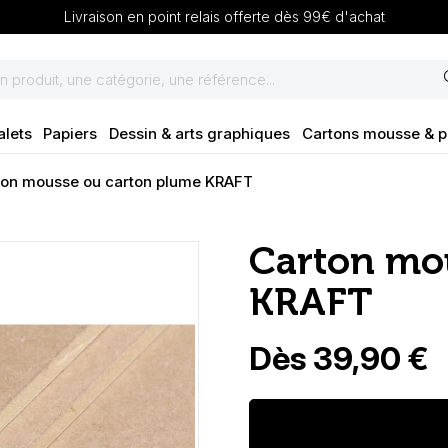
Livraison en point relais offerte dès 99€ d'achat
se
alets
Papiers
Dessin & arts graphiques
Cartons mousse & 
ton mousse ou carton plume KRAFT
Carton mo
KRAFT
Dès 39,90 €