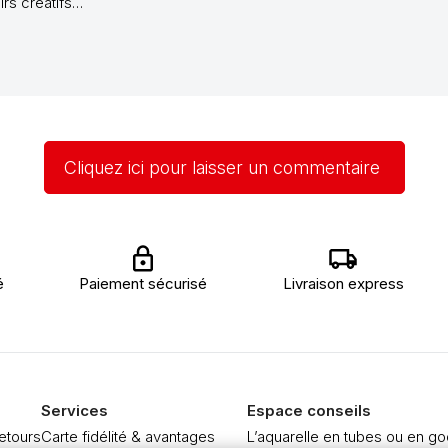
irs créatifs…
Cliquez ici pour laisser un commentaire
é
Paiement sécurisé
Livraison express
Services
Espace conseils
retours
Carte fidélité & avantages
L’aquarelle en tubes ou en go