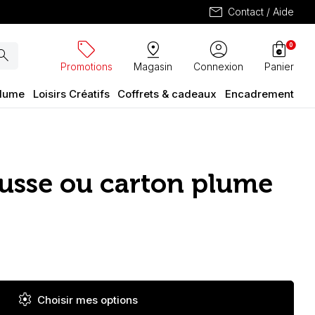
mail
Contact / Aide
sell
pin_drop
account_circle
shopping_bag
0
arch
Promotions
Magasin
Connexion
Panier
plume
Loisirs Créatifs
Coffrets & cadeaux
Encadrement
usse ou carton plume
settings
Choisir mes options