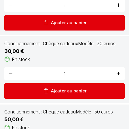
remove
add
shopping_bag
Ajouter au panier
Conditionnement :
Chèque cadeaux
Modèle :
30 euros
30,00 €
package_2
En stock
remove
add
shopping_bag
Ajouter au panier
Conditionnement :
Chèque cadeau
Modèle :
50 euros
50,00 €
package_2
En stock