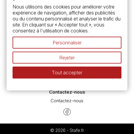
Services
Nous utilisons des cookies pour améliorer votre
expérience de navigation, afficher des publicités
Carte fidélité & avantages
ou du contenu personnalisé et analyser le trafic du
Chèque cadeau, bon cadeaux
site. En cliquant sur « Accepter tout », vous
Devis & bon de commande
consentez à l'utilisation de cookies.
Pass culture - mode d'emploi
Nos promotions en cours
Personnaliser
Espace conseils
L’aquarelle en tubes ou en godets ?
Rejeter
Le vocabulaire technique de l’aquarelle
Différence entre peinture Fine et Extra-fine
Tout accepter
Préparer une toile pour peinture à l'huile et acrylique
Nettoyage et entretien des pinceaux
Contactez-nous
Contactez-nous
© 2026 - Stafe.fr