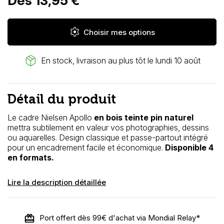
Dès 13,95 €
settings
Choisir mes options
package_2
En stock, livraison au plus tôt le lundi 10 août
Détail du produit
Le cadre Nielsen Apollo
en bois
teinte pin naturel
mettra subtilement en valeur vos photographies, dessins
ou aquarelles. Design classique et passe-partout intégré
pour un encadrement facile et économique.
Disponible 4
en formats.
Lire la description détaillée
Port offert dès 99€ d'achat via Mondial Relay*