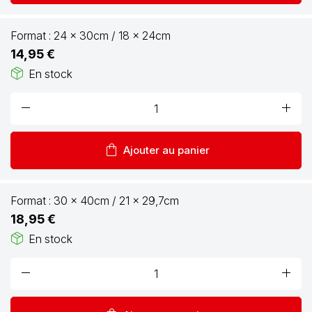
Format :
24 x 30cm / 18 x 24cm
14,95 €
package_2
En stock
remove
add
shopping_bag
Ajouter au panier
Format :
30 x 40cm / 21 x 29,7cm
18,95 €
package_2
En stock
remove
add