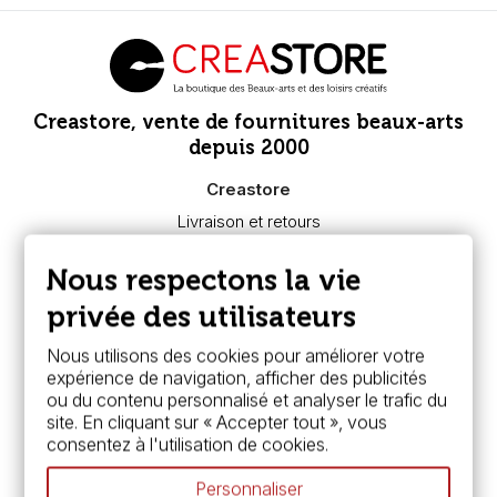
Creastore, vente de fournitures beaux-arts
depuis 2000
Creastore
Livraison et retours
Nous connaître
Paiement sécurisé
Nous respectons la vie
FAQ
Boutique à Angers
privée des utilisateurs
Services
Nous utilisons des cookies pour améliorer votre
expérience de navigation, afficher des publicités
Carte fidélité & avantages
ou du contenu personnalisé et analyser le trafic du
Chèque cadeau, bon cadeaux
site. En cliquant sur « Accepter tout », vous
Devis & bon de commande
consentez à l'utilisation de cookies.
Pass culture - mode d'emploi
Nos promotions en cours
Personnaliser