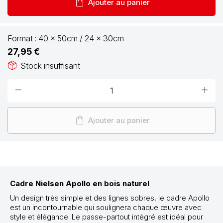
shopping_bag
Ajouter au panier
Format :
40 x 50cm / 24 x 30cm
27,95 €
package_2
Stock insuffisant
remove
add
shopping_bag
Ajouter au panier
Cadre Nielsen Apollo en bois naturel
Un design très simple et des lignes sobres, le cadre Apollo
est un incontournable qui soulignera chaque œuvre avec
style et élégance. Le passe-partout intégré est idéal pour