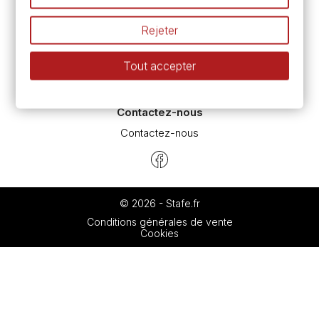
Espace conseils
L’aquarelle en tubes ou en godets ?
Rejeter
Le vocabulaire technique de l’aquarelle
Différence entre peinture Fine et Extra-fine
Tout accepter
Préparer une toile pour peinture à l'huile et acrylique
Nettoyage et entretien des pinceaux
Contactez-nous
Contactez-nous
© 2026 - Stafe.fr
Conditions générales de vente
Cookies