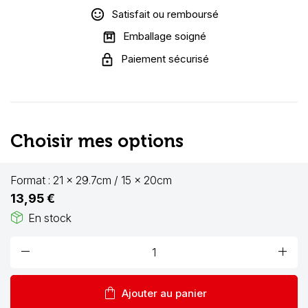
Satisfait ou remboursé
Emballage soigné
Paiement sécurisé
Choisir mes options
Format :
21 x 29.7cm / 15 x 20cm
13,95 €
package_2
En stock
remove
add
shopping_bag
Ajouter au panier